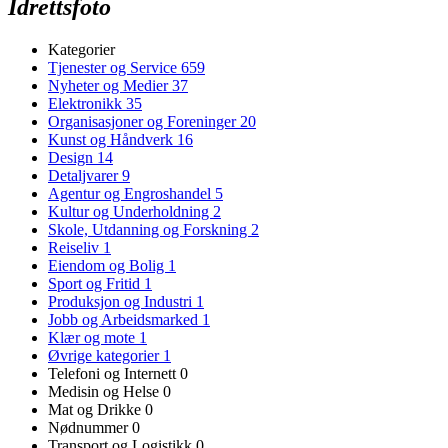
Idrettsfoto
Kategorier
Tjenester og Service
659
Nyheter og Medier
37
Elektronikk
35
Organisasjoner og Foreninger
20
Kunst og Håndverk
16
Design
14
Detaljvarer
9
Agentur og Engroshandel
5
Kultur og Underholdning
2
Skole, Utdanning og Forskning
2
Reiseliv
1
Eiendom og Bolig
1
Sport og Fritid
1
Produksjon og Industri
1
Jobb og Arbeidsmarked
1
Klær og mote
1
Øvrige kategorier
1
Telefoni og Internett
0
Medisin og Helse
0
Mat og Drikke
0
Nødnummer
0
Transport og Logistikk
0