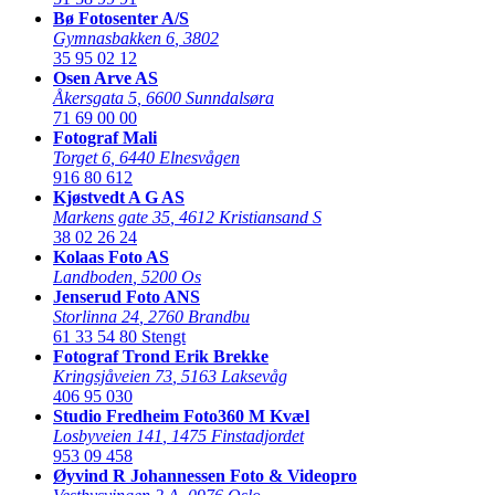
Bø Fotosenter A/S
Gymnasbakken 6
,
3802
35 95 02 12
Osen Arve AS
Åkersgata 5
,
6600 Sunndalsøra
71 69 00 00
Fotograf Mali
Torget 6
,
6440 Elnesvågen
916 80 612
Kjøstvedt A G AS
Markens gate 35
,
4612 Kristiansand S
38 02 26 24
Kolaas Foto AS
Landboden
,
5200 Os
Jenserud Foto ANS
Storlinna 24
,
2760 Brandbu
61 33 54 80
Stengt
Fotograf Trond Erik Brekke
Kringsjåveien 73
,
5163 Laksevåg
406 95 030
Studio Fredheim Foto360 M Kvæl
Losbyveien 141
,
1475 Finstadjordet
953 09 458
Øyvind R Johannessen Foto & Videopro