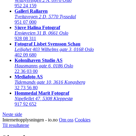
Vestbysvingen 2 A
,
0976 Oslo
952 24 159
Galleri Rallaren
Tveitavegen 2 D
,
5770 Tyssedal
951 07 000
Sjuve Halina Fotograf
Ensjøveien 31 B
,
0661 Oslo
928 08 311
Fotograf Lisbet Svensson Schau
Leilighet 403 Wilhelms gate 3
,
0168 Oslo
402 09 680
Kolonihaven Studio AS
Hausmanns gate 6
,
0186 Oslo
22 36 03 00
Mediafoto AS
Tidemands gate 10
,
3616 Kongsberg
32 73 56 80
Hommedal Marit Fotograf
Nipefjellet 47
,
5308 Kleppestø
917 92 652
Neste side
Internettopplysningen - io.no
Om oss
Cookies
Til resultatene