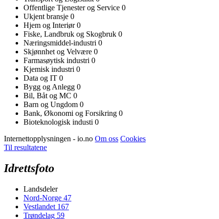
Offentlige Tjenester og Service
0
Ukjent bransje
0
Hjem og Interiør
0
Fiske, Landbruk og Skogbruk
0
Næringsmiddel-industri
0
Skjønnhet og Velvære
0
Farmasøytisk industri
0
Kjemisk industri
0
Data og IT
0
Bygg og Anlegg
0
Bil, Båt og MC
0
Barn og Ungdom
0
Bank, Økonomi og Forsikring
0
Bioteknologisk industi
0
Internettopplysningen - io.no
Om oss
Cookies
Til resultatene
Idrettsfoto
Landsdeler
Nord-Norge
47
Vestlandet
167
Trøndelag
59