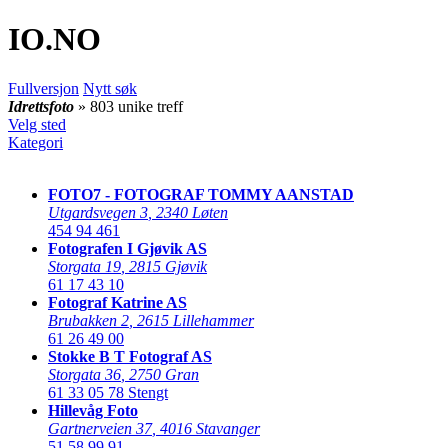
IO
.NO
Fullversjon
Nytt søk
Idrettsfoto
» 803 unike treff
Velg sted
Kategori
FOTO7 - FOTOGRAF TOMMY AANSTAD
Utgardsvegen 3
,
2340 Løten
454 94 461
Fotografen I Gjøvik AS
Storgata 19
,
2815 Gjøvik
61 17 43 10
Fotograf Katrine AS
Brubakken 2
,
2615 Lillehammer
61 26 49 00
Stokke B T Fotograf AS
Storgata 36
,
2750 Gran
61 33 05 78
Stengt
Hillevåg Foto
Gartnerveien 37
,
4016 Stavanger
51 58 99 91