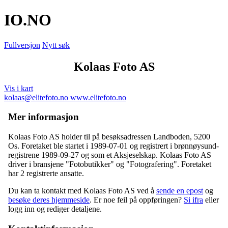
IO
.NO
Fullversjon
Nytt søk
Kolaas Foto AS
Vis i kart
kolaas@elitefoto.no
www.elitefoto.no
Mer informasjon
Kolaas Foto AS holder til på besøksadressen
Landboden
,
5200
Os
. Foretaket ble startet i 1989-07-01 og registrert i brønnøysund-
registrene 1989-09-27 og som et Aksjeselskap. Kolaas Foto AS
driver i bransjene "Fotobutikker" og "Fotografering". Foretaket
har 2 registrerte ansatte.
Du kan ta kontakt med Kolaas Foto AS ved å
sende en epost
og
besøke deres hjemmeside
. Er noe feil på oppføringen?
Si ifra
eller
logg inn og rediger detaljene.