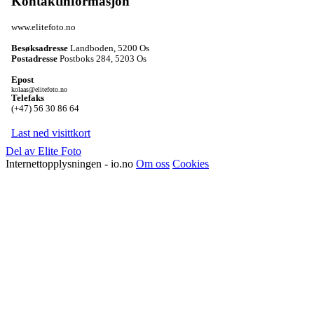
Kontaktinformasjon
www.elitefoto.no
Besøksadresse
Landboden
,
5200 Os
Postadresse
Postboks 284
,
5203 Os
Epost
kolaas@elitefoto.no
Telefaks
(+47) 56 30 86 64
Last ned visittkort
Del av Elite Foto
Internettopplysningen - io.no
Om oss
Cookies