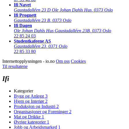
Ifi Navet
Gaustadalléen 23 D Ole Johan Dahls Hus
,
0373 Oslo
Ifi Prognett
Gaustadalléen 23 B
,
0373 Oslo
Ifi Dagen
Ole Johan Dahls Hus Gaustadalléen 23B
,
0373 Oslo
22 85 24 03
Studentkafeene AS
Gaustadalléen 23
,
0371 Oslo
22 85 33 80
Internettopplysningen - io.no
Om oss
Cookies
Til resultatene
Ifi
Kategorier
Bygg og Anlegg
3
Hjem og Interiør
2
Produksjon og Industri
2
Organisasjoner og Foreninger
2
Mat og Drikke
1
Øvrige kategorier
1
Jobb og Arbeidsmarked
1