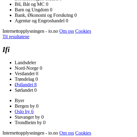
Bil, Båt og MC
0
Barn og Ungdom
0
Bank, Økonomi og Forsikring
0
Agentur og Engroshandel
0
Internettopplysningen - io.no
Om oss
Cookies
Til resultatene
Ifi
Landsdeler
Nord-Norge
0
Vestlandet
0
Trøndelag
0
Østlandet
8
Sørlandet
0
Byer
Bergen by
0
Oslo by
6
Stavanger by
0
Trondheim by
0
Internettopplysningen - io.no
Om oss
Cookies