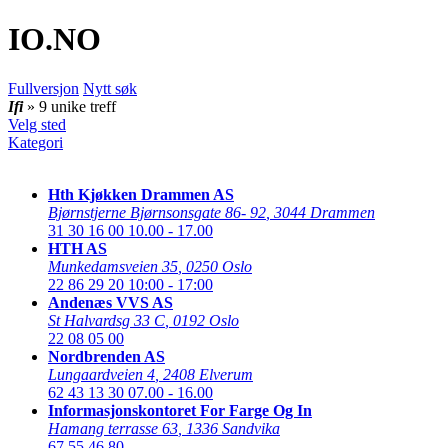
IO
.NO
Fullversjon
Nytt søk
Ifi
» 9 unike treff
Velg sted
Kategori
Hth Kjøkken Drammen AS
Bjørnstjerne Bjørnsonsgate 86- 92
,
3044 Drammen
31 30 16 00
10.00 - 17.00
HTH AS
Munkedamsveien 35
,
0250 Oslo
22 86 29 20
10:00 - 17:00
Andenæs VVS AS
St Halvardsg 33 C
,
0192 Oslo
22 08 05 00
Nordbrenden AS
Lungaardveien 4
,
2408 Elverum
62 43 13 30
07.00 - 16.00
Informasjonskontoret For Farge Og In
Hamang terrasse 63
,
1336 Sandvika
67 55 46 80