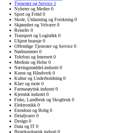
Tjenester og Service
1
Nyheter og Medier
0
Sport og Fritid
0
Skole, Utdanning og Forskning
0
Skjønnhet og Velvære
0
Reiseliv
0
Transport og Logistikk
0
Ukjent bransje
0
Offentlige Tjenester og Service
0
Nødnummer
0
Telefoni og Internett
0
Medisin og Helse
0
Næringsmiddel-industri
0
Kunst og Håndverk
0
Kultur og Underholdning
0
Klær og mote
0
Farmasøytisk industri
0
Kjemisk industri
0
Fiske, Landbruk og Skogbruk
0
Elektronikk
0
Eiendom og Bolig
0
Detaljvarer
0
Design
0
Data og IT
0
Bioteknologisk industi
0