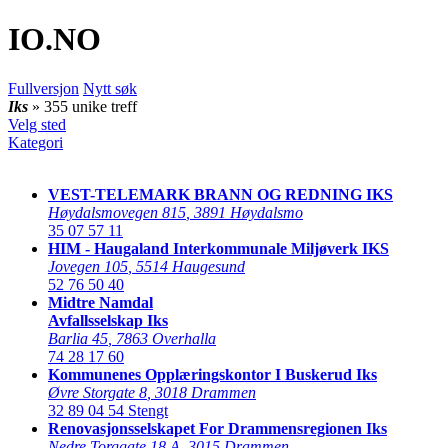
IO
.NO
Fullversjon
Nytt søk
Iks
» 355 unike treff
Velg sted
Kategori
VEST-TELEMARK BRANN OG REDNING IKS
Høydalsmovegen 815
,
3891 Høydalsmo
35 07 57 11
HIM - Haugaland Interkommunale Miljøverk IKS
Jovegen 105
,
5514 Haugesund
52 76 50 40
Midtre Namdal
Avfallsselskap Iks
Barlia 45
,
7863 Overhalla
74 28 17 60
Kommunenes Opplæringskontor I Buskerud Iks
Øvre Storgate 8
,
3018 Drammen
32 89 04 54
Stengt
Renovasjonsselskapet For Drammensregionen Iks
Nedre Torggate 18 A
,
3015 Drammen