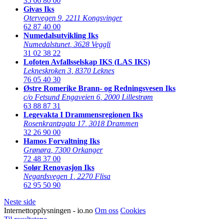
35 06 80 00
Givas Iks
Otervegen 9
,
2211 Kongsvinger
62 87 40 00
Numedalsutvikling Iks
Numedalstunet
,
3628 Veggli
31 02 38 22
Lofoten Avfallsselskap IKS (LAS IKS)
Lekneskroken 3
,
8370 Leknes
76 05 40 30
Østre Romerike Brann- og Redningsvesen Iks
c/o Fetsund Engaveien 6
,
2000 Lillestrøm
63 88 87 31
Legevakta I Drammensregionen Iks
Rosenkrantzgata 17
,
3018 Drammen
32 26 90 00
Hamos Forvaltning Iks
Grønøra
,
7300 Orkanger
72 48 37 00
Solør Renovasjon Iks
Negardsvegen 1
,
2270 Flisa
62 95 50 90
Neste side
Internettopplysningen - io.no
Om oss
Cookies