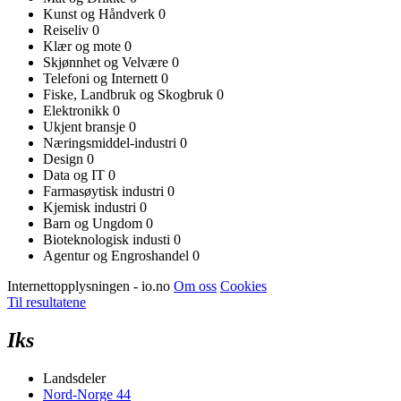
Kunst og Håndverk
0
Reiseliv
0
Klær og mote
0
Skjønnhet og Velvære
0
Telefoni og Internett
0
Fiske, Landbruk og Skogbruk
0
Elektronikk
0
Ukjent bransje
0
Næringsmiddel-industri
0
Design
0
Data og IT
0
Farmasøytisk industri
0
Kjemisk industri
0
Barn og Ungdom
0
Bioteknologisk industi
0
Agentur og Engroshandel
0
Internettopplysningen - io.no
Om oss
Cookies
Til resultatene
Iks
Landsdeler
Nord-Norge
44