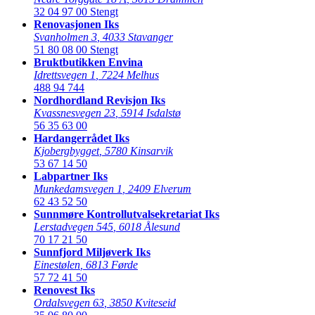
32 04 97 00
Stengt
Renovasjonen Iks
Svanholmen 3
,
4033 Stavanger
51 80 08 00
Stengt
Bruktbutikken Envina
Idrettsvegen 1
,
7224 Melhus
488 94 744
Nordhordland Revisjon Iks
Kvassnesvegen 23
,
5914 Isdalstø
56 35 63 00
Hardangerrådet Iks
Kjobergbygget
,
5780 Kinsarvik
53 67 14 50
Labpartner Iks
Munkedamsvegen 1
,
2409 Elverum
62 43 52 50
Sunnmøre Kontrollutvalsekretariat Iks
Lerstadvegen 545
,
6018 Ålesund
70 17 21 50
Sunnfjord Miljøverk Iks
Einestølen
,
6813 Førde
57 72 41 50
Renovest Iks
Ordalsvegen 63
,
3850 Kviteseid