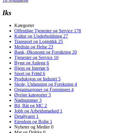
Til resultatene
Iks
Kategorier
Offentlige Tjenester og Service
178
Kultur og Underholdning
27
Transport og Logistikk
25
Medisin og Helse
23
Bank, Økonomi og Forsikring
20
Tjenester og Service
10
Bygg og Anlegg
6
Hjem og Interiør
6
Sport og Fritid
6
Produksjon og Industri
5
Skole, Utdanning og Forskning
4
Organisasjoner og Foreninger
4
Øvrige kategorier
3
Nødnummer
3
Bil, Båt og MC
2
Jobb og Arbeidsmarked
1
Detaljvarer
1
Eiendom og Bolig
1
Nyheter og Medier
0
Mat og Drikke
0