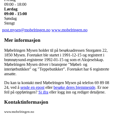
09:00 - 18:00
Lørdag
09:00 - 15:00
Søndag
Stengt
post.mysen@mobelringen.no
www.mobelringen.no
Mer informasjon
Møbelringen Mysen holder til på besøksadressen
Storgaten 22
,
1850 Mysen
. Foretaket ble startet i 1991-12-15 og registrert i
brønnøysund-registrene 1992-01-15 og som et Aksjeselskap.
Møbelringen Mysen driver i bransjene "Møbel- og
interiørbutikker" og "Teppebutikker". Foretaket har 6 registrerte
ansatte.
Du kan ta kontakt med Møbelringen Mysen på telefon 69 89 08
24, ved å
sende en epost
eller
besøke deres hjemmeside
. Er noe
feil på oppføringen?
Si ifra
eller logg inn og rediger detaljene.
Kontaktinformasjon
www.mobelringen.no