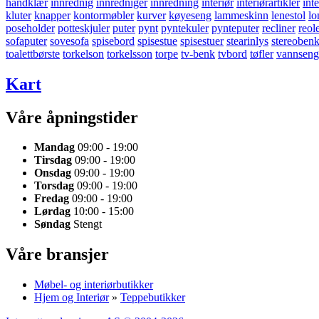
håndklær
innrednig
innredniger
innredning
interiør
interiørartikler
int
kluter
knapper
kontormøbler
kurver
køyeseng
lammeskinn
lenestol
lo
poseholder
potteskjuler
puter
pynt
pyntekuler
pynteputer
recliner
reol
sofaputer
sovesofa
spisebord
spisestue
spisestuer
stearinlys
stereoben
toalettbørste
torkelson
torkelsson
torpe
tv-benk
tvbord
tøfler
vannseng
Kart
Våre åpningstider
Mandag
09:00 - 19:00
Tirsdag
09:00 - 19:00
Onsdag
09:00 - 19:00
Torsdag
09:00 - 19:00
Fredag
09:00 - 19:00
Lørdag
10:00 - 15:00
Søndag
Stengt
Våre bransjer
Møbel- og interiørbutikker
Hjem og Interiør
»
Teppebutikker