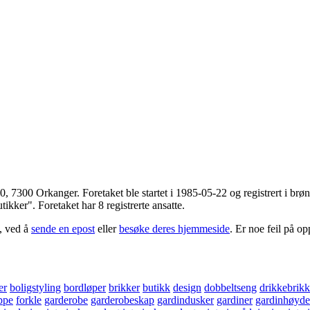
00
,
7300 Orkanger
. Foretaket ble startet i 1985-05-22 og registrert i 
kker". Foretaket har 8 registrerte ansatte.
, ved å
sende en epost
eller
besøke deres hjemmeside
. Er noe feil på o
er
boligstyling
bordløper
brikker
butikk
design
dobbeltseng
drikkebrikk
ppe
forkle
garderobe
garderobeskap
gardindusker
gardiner
gardinhøyde