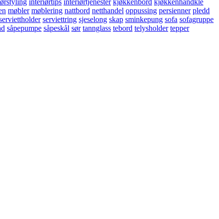
iørstyling
interiørtips
interiørtjenester
kjøkkenbord
kjøkkenhåndkle
en
møbler
møblering
nattbord
netthandel
oppussing
persienner
pledd
serviettholder
serviettring
sjeselong
skap
sminkepung
sofa
sofagruppe
åd
såpepumpe
såpeskål
sør
tannglass
tebord
telysholder
tepper