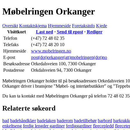
Møbelringen Orkanger
Oversikt
Kontaktskjema
Hjemmeside
Foretaksinfo
Kjede
Visittkort
Last ned
·
Send til epost
·
Rediger
Telefon
(+47) 72 48 02 35
Telefaks
(+47) 72 48 20 10
Hjemmeside
www.mobelringen.no
E-post
post(dot)orkanger(att)mobelringen(dot)no
Besøksadresse
Orkedalsveien 100
,
7300 Orkanger
Postadresse
Orkdalsveien 94
,
7300 Orkanger
Møbelringen Orkanger holder til på besøksadressen
Orkedalsveien 1
Orkanger driver i bransjene "Møbel- og interiørbutikker" og "Teppebuti
Du kan ta kontakt med Møbelringen Orkanger på telefon 72 48 02 35
Relaterte søkeord
bad
badehåndklær
badelaken
baderom
badetilbehør
barbord
barkrakk
enkeltseng
ferdig lengder gardiner
ferdiggardiner
fleecepledd
fleecete