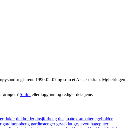
brønnøysund-registrene 1990-02-07 og som et Aksjeselskap. Møbelringen
ppføringen?
Si ifra
eller logg inn og rediger detaljene.
er
duker
dukholder
dusjforheng
dusjmatte
dørmatter
eggholder
r
gardinoppheng
gardinstenger
gryteklut
grytevott
hageputer