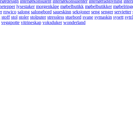
eriørdesign
interiørkonsulent
interiørkonsulenter
interiørrådgivning
inter
netepper
lysestaker
morgenkåpe
møbelbutikk
møbelbutikker
møbelring
er
rowico
salong
salongbord
saueskinn
seksjoner
seng
senger
servietter
k
stoff
stol
stoler
stolputer
stressless
stuebord
svane
symaskin
sysett
sytr
veggpotte
vitrineskap
voksduker
wonderland