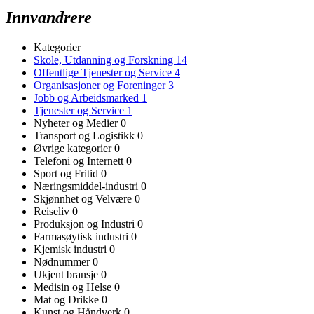
Innvandrere
Kategorier
Skole, Utdanning og Forskning
14
Offentlige Tjenester og Service
4
Organisasjoner og Foreninger
3
Jobb og Arbeidsmarked
1
Tjenester og Service
1
Nyheter og Medier
0
Transport og Logistikk
0
Øvrige kategorier
0
Telefoni og Internett
0
Sport og Fritid
0
Næringsmiddel-industri
0
Skjønnhet og Velvære
0
Reiseliv
0
Produksjon og Industri
0
Farmasøytisk industri
0
Kjemisk industri
0
Nødnummer
0
Ukjent bransje
0
Medisin og Helse
0
Mat og Drikke
0
Kunst og Håndverk
0