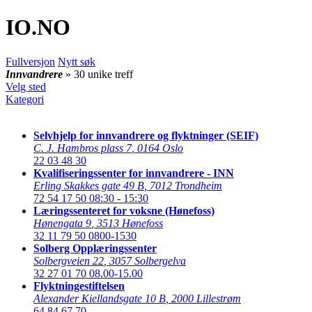
IO
.NO
Fullversjon
Nytt søk
Innvandrere
» 30 unike treff
Velg sted
Kategori
Selvhjelp for innvandrere og flyktninger (SEIF)
C. J. Hambros plass 7
,
0164 Oslo
22 03 48 30
Kvalifiseringssenter for innvandrere - INN
Erling Skakkes gate 49 B
,
7012 Trondheim
72 54 17 50
08:30 - 15:30
Læringssenteret for voksne (Hønefoss)
Hønengata 9
,
3513 Hønefoss
32 11 79 50
0800-1530
Solberg Opplæringssenter
Solbergveien 22
,
3057 Solbergelva
32 27 01 70
08.00-15.00
Flyktningestiftelsen
Alexander Kiellandsgate 10 B
,
2000 Lillestrøm
64 84 67 70