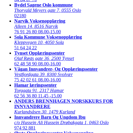
Bydel Sagene Oslo kommune
Thorvald Meyers gate 7
,
0555 Oslo
02180
Narvik Voksenopplæring
Alleen 14
,
8516 Narvik
76 91 26 80
08.00-15.00
Sola Kommune Voksenopplæring
Kleppvegen 10
,
4050 Sola
51 64 24 22
Tynset Opplæringssenter
Olaf Røsts gate 36
,
2500 Tynset
62 48 58 90
08.00-16.00
Vågan Innvandrer- Og Opplæringssenter
Vestfjordgata 39
,
8300 Svolvær
75 42 02 61
08.00-16.00
Hamar læringssenter
Torggata 91
,
2317 Hamar
62 56 36 80
11.45 -15.00
ANDERS BRENNHAGEN NORSKKURS FOR
INNVANDRERE
Kurlandsåsen 30
,
1479 Kurland
Innvandrere Barn Og Ungdom Ibu
c/o Hussein Ali Hussein Drøbakgata 1
,
0463 Oslo
974 92 881