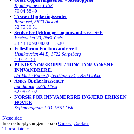
Ørsta Opplæringssenter Voksenopplær
Ripateigane 6
,
6153
70 04 58 40
Tysvær Opplæringssenter
Rådhuset
,
5570 Aksdal
52 75 80 51
Senter for flyktninger og innvandrere - SeFi
Ensjøveien 20
,
0661 Oslo
23 43 10 90
08.00 - 15.30
Fellesforum For Innvandrere I
Utstiktsveien 44 B
,
1722 Sarpsborg
410 14 151
PUNIES NORSKOPPLÆRING FOR VOKSNE
INNVANDRERE.
c/o Mieke Punie Nybakktåje 174
,
2870 Dokka
Åsnes Opplæringssenter
Sundmoen
,
2270 Flisa
62 95 01 02
NORSK FOR INNVANDRERE INGJERD ERIKSEN
HOVDE
Sofienberggata 13D
,
0551 Oslo
Neste side
Internettopplysningen - io.no
Om oss
Cookies
Til resultatene