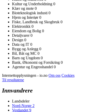
Kultur og Underholdning
0
Klær og mote
0
Bioteknologisk industi
0
Hjem og Interiør
0
Fiske, Landbruk og Skogbruk
0
Elektronikk
0
Eiendom og Bolig
0
Detaljvarer
0
Design
0
Data og IT
0
Bygg og Anlegg
0
Bil, Båt og MC
0
Barn og Ungdom
0
Bank, Økonomi og Forsikring
0
Agentur og Engroshandel
0
Internettopplysningen - io.no
Om oss
Cookies
Til resultatene
Innvandrere
Landsdeler
Nord-Norge
2
Vestlandet
9