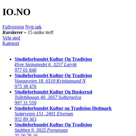
IO
.NO
Fullversjon
Nytt søk
Kurslærer
» 15 unike treff
Velg sted
Kategori
Studieforbundet Kultur Og Tradisjon
Øvre Steinstredet 6
,
3257 Larvik
977 01 840
Studieforbundet Kultur Og Tradisjon
Vuggaveien 18
,
6510 Kristiansund N
975 38 476
Studieforbundet Kultur Og Buskerud
Tollefshagan 40
,
3057 Solbergelva
997 31 559
Studieforbundet Kultur og Tradisjon Hedmark
Solørveien 151
,
2401 Elverum
952 89 363
Studieforbundet Kultur Og Tradisjon
Stubben 9
,
3925 Porsgrunn
35 56 76 16