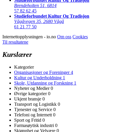
Studieforbundet Kultur Og Tradisjon
Brendeholten 51
,
6814
57 82 62 45
Studieforbundet Kultur Og Tradisjon
Vågåvegen 35
,
2680 Vågå
61 21 77 50
Internettopplysningen - io.no
Om oss
Cookies
Til resultatene
Kurslærer
Kategorier
Organisasjoner og Foreninger
4
Kultur og Underholdning
1
Skole, Utdanning og Forskning
1
Nyheter og Medier
0
Øvrige kategorier
0
Ukjent bransje
0
Transport og Logistikk
0
Tjenester og Service
0
Telefoni og Internett
0
Sport og Fritid
0
Farmasøytisk industri
0
Skjønnhet og Velvære
0