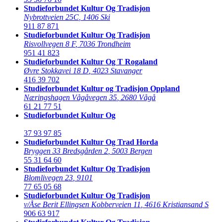
Studieforbundet Kultur Og Tradisjon
Nybrottveien 25C
,
1406 Ski
911 87 871
Studieforbundet Kultur Og Tradisjon
Risvollvegen 8 F
,
7036 Trondheim
951 41 823
Studieforbundet Kultur Og T Rogaland
Øvre Stokkavei 18 D
,
4023 Stavanger
416 39 702
Studieforbundet Kultur og Tradisjon Oppland
Næringshagen Vågåvegen 35
,
2680 Vågå
61 21 77 51
Studieforbundet Kultur Og
37 93 97 85
Studieforbundet Kultur Og Trad Horda
Bryggen 33 Bredsgården 2
,
5003 Bergen
55 31 64 60
Studieforbundet Kultur Og Tradisjon
Blomlivegen 23
,
9101
77 65 05 68
Studieforbundet Kultur Og Tradisjon
v/Åse Berit Ellingsen Kobberveien 11
,
4616 Kristiansand S
906 63 917