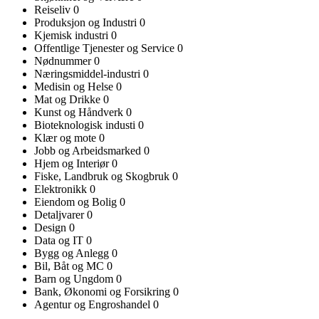
Reiseliv
0
Produksjon og Industri
0
Kjemisk industri
0
Offentlige Tjenester og Service
0
Nødnummer
0
Næringsmiddel-industri
0
Medisin og Helse
0
Mat og Drikke
0
Kunst og Håndverk
0
Bioteknologisk industi
0
Klær og mote
0
Jobb og Arbeidsmarked
0
Hjem og Interiør
0
Fiske, Landbruk og Skogbruk
0
Elektronikk
0
Eiendom og Bolig
0
Detaljvarer
0
Design
0
Data og IT
0
Bygg og Anlegg
0
Bil, Båt og MC
0
Barn og Ungdom
0
Bank, Økonomi og Forsikring
0
Agentur og Engroshandel
0