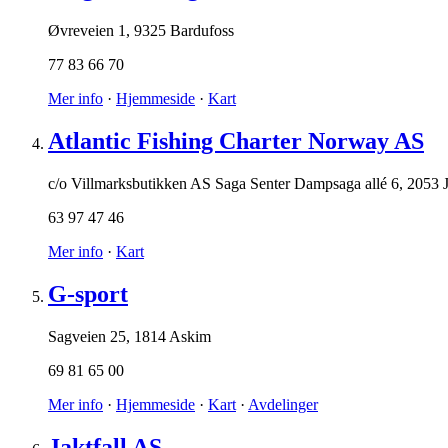
Øvreveien 1
,
9325 Bardufoss
77 83 66 70
Mer info
·
Hjemmeside
·
Kart
Atlantic Fishing Charter Norway AS
c/o Villmarksbutikken AS Saga Senter Dampsaga allé 6
,
2053 
63 97 47 46
Mer info
·
Kart
G-sport
Sagveien 25
,
1814 Askim
69 81 65 00
Mer info
·
Hjemmeside
·
Kart
·
Avdelinger
Jaktfall AS