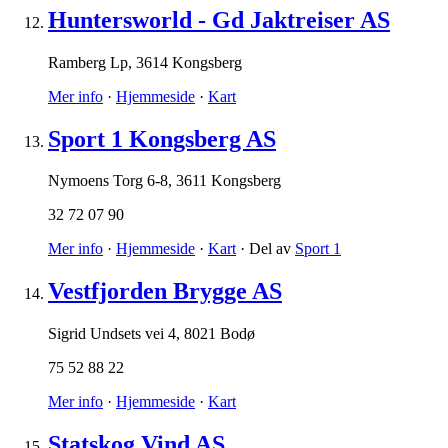
Huntersworld - Gd Jaktreiser AS
Ramberg Lp
,
3614 Kongsberg
Mer info
·
Hjemmeside
·
Kart
Sport 1 Kongsberg AS
Nymoens Torg 6-8
,
3611 Kongsberg
32 72 07 90
Mer info
·
Hjemmeside
·
Kart
· Del av
Sport 1
Vestfjorden Brygge AS
Sigrid Undsets vei 4
,
8021 Bodø
75 52 88 22
Mer info
·
Hjemmeside
·
Kart
Statskog Vind AS