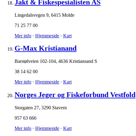
Jakt & Fiskespesialisten AS
Lingedalsvegen 9
,
6415 Molde
71 25 77 00
Mer info
·
Hjemmeside
·
Kart
G-Max Kristianand
Barstølveien 102-104
,
4636 Kristiansand S
38 14 62 00
Mer info
·
Hjemmeside
·
Kart
Norges Jeger og Fiskeforbund Vestfold
Storgaten 27
,
3290 Stavern
957 63 666
Mer info
·
Hjemmeside
·
Kart