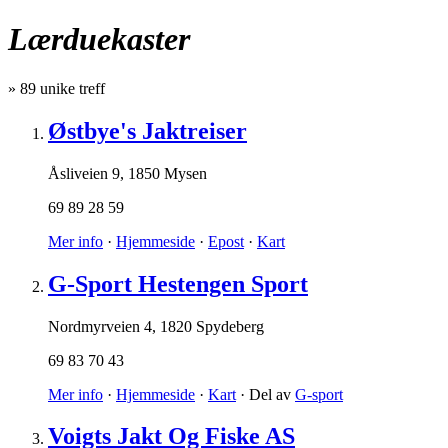
Lærduekaster
»
89
unike treff
Østbye's Jaktreiser
Åsliveien 9
,
1850 Mysen
69 89 28 59
Mer info
·
Hjemmeside
·
Epost
·
Kart
G-Sport Hestengen Sport
Nordmyrveien 4
,
1820 Spydeberg
69 83 70 43
Mer info
·
Hjemmeside
·
Kart
· Del av
G-sport
Voigts Jakt Og Fiske AS