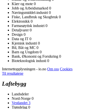
Klær og mote
0
Jobb og Arbeidsmarked
0
Næringsmiddel-industri
0
Fiske, Landbruk og Skogbruk
0
Elektronikk
0
Farmasøytisk industri
0
Detaljvarer
0
Design
0
Data og IT
0
Kjemisk industri
0
Bil, Båt og MC
0
Barn og Ungdom
0
Bank, Økonomi og Forsikring
0
Bioteknologisk industi
0
Internettopplysningen - io.no
Om oss
Cookies
Til resultatene
Laftebygg
Landsdeler
Nord-Norge
0
Vestlandet
3
Trøndelag
0