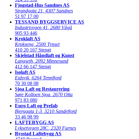
Fjogstad-Hus Sandnes AS
Strandgata 21
,
4307 Sandnes
51 97 17 00
TESSAND BYGGSERVICE AS
Industrivegen 41
,
2680 Vågå
905 93 446
Kroklaft AS
Krokseng
,
2500 Tynset
410 20 167
Stengt
Skjelstad Håndlaft og Kunst
Langseth
,
2092 Minnesund
412 66 147
Stengt
Isolaft AS
Eidsvik
,
6264 Tennfjord
70 30 08 08
Sjoa Laft og Restaurering
Søre Kolloen Sjoa
,
2670 Otta
971 83 080
Euro Laft og Prefab
Bjerggata 1-3
,
3210 Sandefjord
33 46 98 99
LAFTEBYGG AS
Lyksetvegen 28C
,
2320 Furnes
Rysstad Laftebygg AS