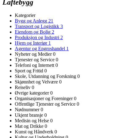
Laftebygg
Kategorier
Bygg og Anlegg
21
Transport og Logistikk
3
Eiendom og Bolig
2
Produksjon og Industri
2
Hjem og Interiør
1
Agentur og Engroshandel
1
Nyheter og Medier
0
Tjenester og Service
0
Telefoni og Internett
0
Sport og Fritid
0
Skole, Utdanning og Forskning
0
Skjønnhet og Velvære
0
Reiseliv
0
Øvrige kategorier
0
Organisasjoner og Foreninger
0
Offentlige Tjenester og Service
0
Nødnummer
0
Ukjent bransje
0
Medisin og Helse
0
Mat og Drikke
0
Kunst og Håndverk
0
Kultur og Underholdning
0