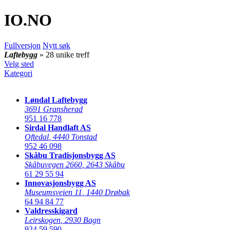
IO
.NO
Fullversjon
Nytt søk
Laftebygg
» 28 unike treff
Velg sted
Kategori
Løndal Laftebygg
3691 Gransherad
951 16 778
Sirdal Handlaft AS
Oftedal
,
4440 Tonstad
952 46 098
Skåbu Tradisjonsbygg AS
Skåbuvegen 2660
,
2643 Skåbu
61 29 55 94
Innovasjonsbygg AS
Museumsveien 11
,
1440 Drøbak
64 94 84 77
Valdresskigard
Leirskogen
,
2930 Bagn
924 59 590