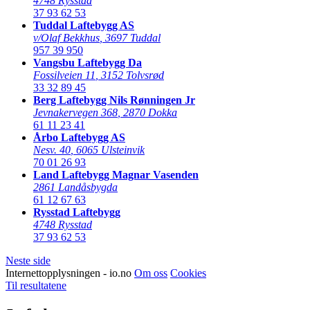
4748 Rysstad
37 93 62 53
Tuddal Laftebygg AS
v/Olaf Bekkhus
,
3697 Tuddal
957 39 950
Vangsbu Laftebygg Da
Fossilveien 11
,
3152 Tolvsrød
33 32 89 45
Berg Laftebygg Nils Rønningen Jr
Jevnakervegen 368
,
2870 Dokka
61 11 23 41
Årbo Laftebygg AS
Nesv. 40
,
6065 Ulsteinvik
70 01 26 93
Land Laftebygg Magnar Vasenden
2861 Landåsbygda
61 12 67 63
Rysstad Laftebygg
4748 Rysstad
37 93 62 53
Neste side
Internettopplysningen - io.no
Om oss
Cookies
Til resultatene