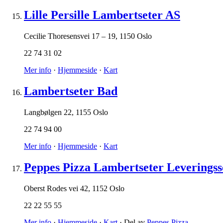
Lille Persille Lambertseter AS
Cecilie Thoresensvei 17 – 19
,
1150 Oslo
22 74 31 02
Mer info
·
Hjemmeside
·
Kart
Lambertseter Bad
Langbølgen 22
,
1155 Oslo
22 74 94 00
Mer info
·
Hjemmeside
·
Kart
Peppes Pizza Lambertseter Leveringss
Oberst Rodes vei 42
,
1152 Oslo
22 22 55 55
Mer info
·
Hjemmeside
·
Kart
· Del av
Peppes Pizza