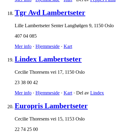
Tgr Avd Lambertseter
Lille Lambertseter Senter Langbølgen 9
,
1150 Oslo
407 04 085
Mer info
·
Hjemmeside
·
Kart
Lindex Lambertseter
Cecilie Thoresens vei 17
,
1150 Oslo
23 38 00 42
Mer info
·
Hjemmeside
·
Kart
· Del av
Lindex
Europris Lambertseter
Cecilie Thoresens vei 15
,
1153 Oslo
22 74 25 00