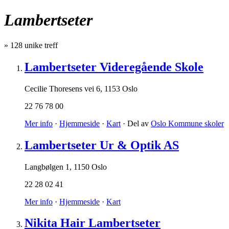
Lambertseter
»
128
unike treff
Lambertseter Videregående Skole
Cecilie Thoresens vei 6
,
1153 Oslo
22 76 78 00
Mer info
·
Hjemmeside
·
Kart
· Del av
Oslo Kommune skoler
Lambertseter Ur & Optik AS
Langbølgen 1
,
1150 Oslo
22 28 02 41
Mer info
·
Hjemmeside
·
Kart
Nikita Hair Lambertseter