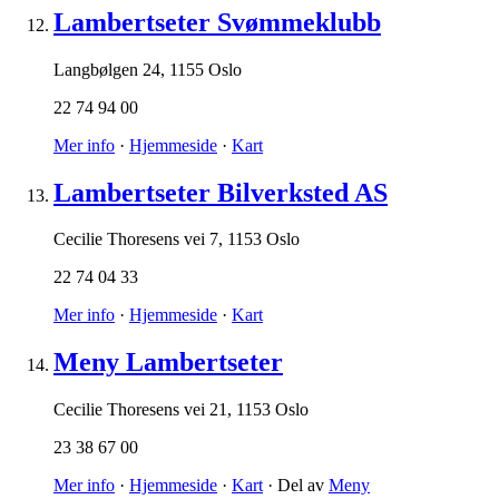
Lambertseter Svømmeklubb
Langbølgen 24
,
1155 Oslo
22 74 94 00
Mer info
·
Hjemmeside
·
Kart
Lambertseter Bilverksted AS
Cecilie Thoresens vei 7
,
1153 Oslo
22 74 04 33
Mer info
·
Hjemmeside
·
Kart
Meny Lambertseter
Cecilie Thoresens vei 21
,
1153 Oslo
23 38 67 00
Mer info
·
Hjemmeside
·
Kart
· Del av
Meny