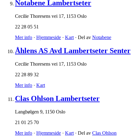
Notabene Lambertseter
Cecilie Thoresens vei 17
,
1153 Oslo
22 28 05 51
Mer info
·
Hjemmeside
·
Kart
· Del av
Notabene
Åhlens AS Avd Lambertseter Senter
Cecilie Thoresens vei 17
,
1153 Oslo
22 28 89 32
Mer info
·
Kart
Clas Ohlson Lambertseter
Langbølgen 9
,
1150 Oslo
21 01 25 70
Mer info
·
Hjemmeside
·
Kart
· Del av
Clas Ohlson