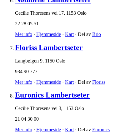
Cecilie Thoresens vei 17
,
1153 Oslo
22 28 05 51
Mer info
·
Hjemmeside
·
Kart
· Del av
Brio
Floriss Lambertseter
Langbølgen 9
,
1150 Oslo
934 90 777
Mer info
·
Hjemmeside
·
Kart
· Del av
Floriss
Euronics Lambertseter
Cecilie Thoresens vei 3
,
1153 Oslo
21 04 30 00
Mer info
·
Hjemmeside
·
Kart
· Del av
Euronics