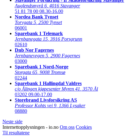
Stavanger Forsikring - If Skadeforsikring Stavanger
Auglendsmyrå 6
,
4016 Stavanger
51 81 78 00
08.30-16.00
Nordea Bank Tynset
Torvgata 5
,
2500 Tynset
06001
Sparebank 1 Telemark
Jernbanegata 15
,
3916 Porsgrunn
02610
Dnb Nor Fagernes
Jernbanevegen 5
,
2900 Fagernes
03000
Sparebank 1 Nord-Norge
Storgata 65
,
9008 Tromsø
02244
Sparebank 1 Hallingdal Valdres
c/o Ålingen kjøpesenter Myren 41
,
3570 Ål
03202
09.00-17.00
Storebrand Livsforsikring AS
Professor Kohts vei 9
,
1366 Lysaker
08880
Neste side
Internettopplysningen - io.no
Om oss
Cookies
Til resultatene