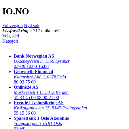
IO
.NO
Fullversjon
Nytt søk
Livsforsikring
» 317 unike treff
Velg sted
Kategori
Bank Norwegian AS
Oksenøyveien 3
,
1366 Lysaker
02929
10:00-16:00
Genworth Financial
Karenslyst Allé 2
,
0278 Oslo
80 03 75 00
Online24 AS
Markeveien 1 C
,
5012 Bergen
55 33 45 00
08.00-21.00
Frende Livsforsikring AS
Krokatjønnveien 15
,
5147 Fyllingsdalen
55 15 36 00
SpareBank 1 Oslo Akershus
Youngstorget 5
,
0181 Oslo
07040