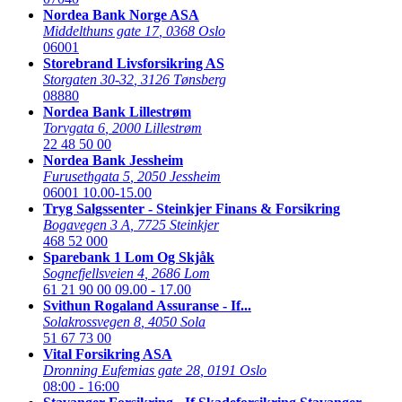
Nordea Bank Norge ASA
Middelthuns gate 17
,
0368 Oslo
06001
Storebrand Livsforsikring AS
Storgaten 30-32
,
3126 Tønsberg
08880
Nordea Bank Lillestrøm
Torvgata 6
,
2000 Lillestrøm
22 48 50 00
Nordea Bank Jessheim
Furusethgata 5
,
2050 Jessheim
06001
10.00-15.00
Tryg Salgssenter - Steinkjer Finans & Forsikring
Bogavegen 3 A
,
7725 Steinkjer
468 52 000
Sparebank 1 Lom Og Skjåk
Sognefjellsveien 4
,
2686 Lom
61 21 90 00
09.00 - 17.00
Svithun Rogaland Assuranse - If...
Solakrossvegen 8
,
4050 Sola
51 67 73 00
Vital Forsikring ASA
Dronning Eufemias gate 28
,
0191 Oslo
08:00 - 16:00