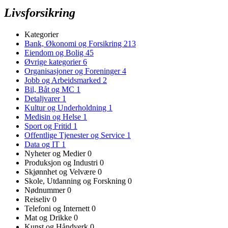
Livsforsikring
Kategorier
Bank, Økonomi og Forsikring
213
Eiendom og Bolig
45
Øvrige kategorier
6
Organisasjoner og Foreninger
4
Jobb og Arbeidsmarked
2
Bil, Båt og MC
1
Detaljvarer
1
Kultur og Underholdning
1
Medisin og Helse
1
Sport og Fritid
1
Offentlige Tjenester og Service
1
Data og IT
1
Nyheter og Medier
0
Produksjon og Industri
0
Skjønnhet og Velvære
0
Skole, Utdanning og Forskning
0
Nødnummer
0
Reiseliv
0
Telefoni og Internett
0
Mat og Drikke
0
Kunst og Håndverk
0