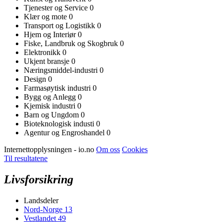
Tjenester og Service
0
Klær og mote
0
Transport og Logistikk
0
Hjem og Interiør
0
Fiske, Landbruk og Skogbruk
0
Elektronikk
0
Ukjent bransje
0
Næringsmiddel-industri
0
Design
0
Farmasøytisk industri
0
Bygg og Anlegg
0
Kjemisk industri
0
Barn og Ungdom
0
Bioteknologisk industi
0
Agentur og Engroshandel
0
Internettopplysningen - io.no
Om oss
Cookies
Til resultatene
Livsforsikring
Landsdeler
Nord-Norge
13
Vestlandet
49