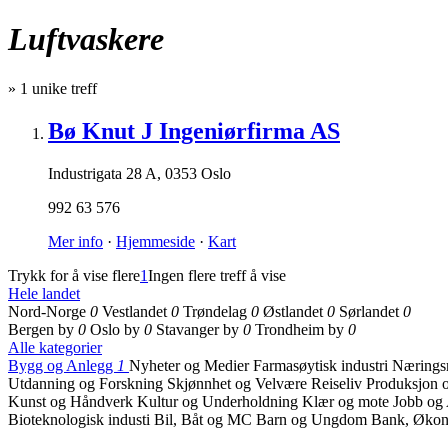
Luftvaskere
»
1
unike treff
Bø Knut J Ingeniørfirma AS
Industrigata 28 A
,
0353 Oslo
992 63 576
Mer info
·
Hjemmeside
·
Kart
Trykk for å vise flere
1
Ingen flere treff å vise
Hele landet
Nord-Norge
0
Vestlandet
0
Trøndelag
0
Østlandet
0
Sørlandet
0
Bergen by
0
Oslo by
0
Stavanger by
0
Trondheim by
0
Alle kategorier
Bygg og Anlegg
1
Nyheter og Medier
Farmasøytisk industri
Næringsm
Utdanning og Forskning
Skjønnhet og Velvære
Reiseliv
Produksjon o
Kunst og Håndverk
Kultur og Underholdning
Klær og mote
Jobb og
Bioteknologisk industi
Bil, Båt og MC
Barn og Ungdom
Bank, Økon