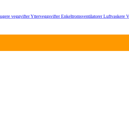
ugere
veggvifter
Ytterveggsvifter
Enkeltromsventilatorer
Luftvaskere
V