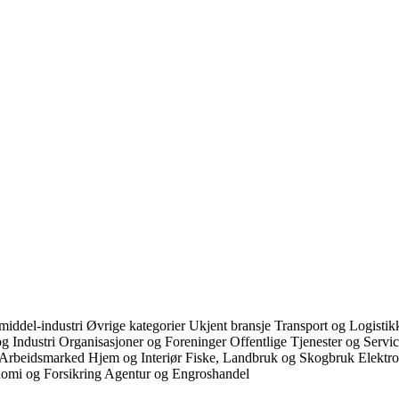
iddel-industri
Øvrige kategorier
Ukjent bransje
Transport og Logisti
g Industri
Organisasjoner og Foreninger
Offentlige Tjenester og Servi
 Arbeidsmarked
Hjem og Interiør
Fiske, Landbruk og Skogbruk
Elektr
omi og Forsikring
Agentur og Engroshandel