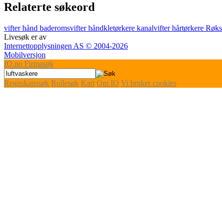
Relaterte søkeord
vifter
hånd
baderomsvifter
håndkletørkere
kanalvifter
hårtørkere
Røks
Livesøk er av
Internettopplysningen AS © 2004-2026
Mobilversjon
IO
.no
Firmasøk
Regnskapssøk
Rollesøk
Kart
Om IO
Vi bruker cookies