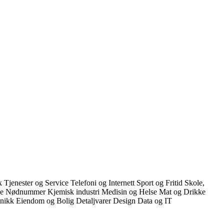
kk
Tjenester og Service
Telefoni og Internett
Sport og Fritid
Skole,
ce
Nødnummer
Kjemisk industri
Medisin og Helse
Mat og Drikke
onikk
Eiendom og Bolig
Detaljvarer
Design
Data og IT