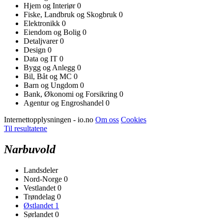
Hjem og Interiør
0
Fiske, Landbruk og Skogbruk
0
Elektronikk
0
Eiendom og Bolig
0
Detaljvarer
0
Design
0
Data og IT
0
Bygg og Anlegg
0
Bil, Båt og MC
0
Barn og Ungdom
0
Bank, Økonomi og Forsikring
0
Agentur og Engroshandel
0
Internettopplysningen - io.no
Om oss
Cookies
Til resultatene
Narbuvold
Landsdeler
Nord-Norge
0
Vestlandet
0
Trøndelag
0
Østlandet
1
Sørlandet
0