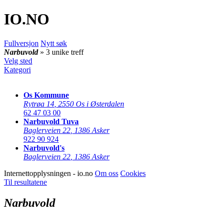
IO
.NO
Fullversjon
Nytt søk
Narbuvold
» 3 unike treff
Velg sted
Kategori
Os Kommune
Rytrøa 14
,
2550 Os i Østerdalen
62 47 03 00
Narbuvold Tuva
Baglerveien 22
,
1386 Asker
922 90 924
Narbuvold's
Baglerveien 22
,
1386 Asker
Internettopplysningen - io.no
Om oss
Cookies
Til resultatene
Narbuvold