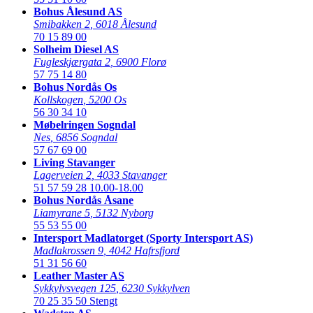
Bohus Ålesund AS
Smibakken 2
,
6018 Ålesund
70 15 89 00
Solheim Diesel AS
Fugleskjærgata 2
,
6900 Florø
57 75 14 80
Bohus Nordås Os
Kollskogen
,
5200 Os
56 30 34 10
Møbelringen Sogndal
Nes
,
6856 Sogndal
57 67 69 00
Living Stavanger
Lagerveien 2
,
4033 Stavanger
51 57 59 28
10.00-18.00
Bohus Nordås Åsane
Liamyrane 5
,
5132 Nyborg
55 53 55 00
Intersport Madlatorget (Sporty Intersport AS)
Madlakrossen 9
,
4042 Hafrsfjord
51 31 56 60
Leather Master AS
Sykkylvsvegen 125
,
6230 Sykkylven
70 25 35 50
Stengt