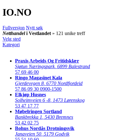
IO
.NO
Fullversjon
Nytt søk
Netthandel
i Vestlandet
» 121 unike treff
Velg sted
Kategori
Praxis Arbeids Og Fritidsklær
Sjøtun Næringspark
,
6899 Balestrand
57 69 46 00
Ringo Magasinet Kala
Gjerdevegen 8
,
6770 Nordfjordeid
57 86 09 30
0900-1500
Elkjøp Husnes
Solheimveien 6 -8
,
1473 Lørenskog
53 47 17 77
Møbelringen Sortland
Bankbrekka 1
,
5430 Bremnes
53 42 02 75
Bohus Nordås Drotningsvik
Janaveien 50
,
5179 Godvik
55 51 10 60