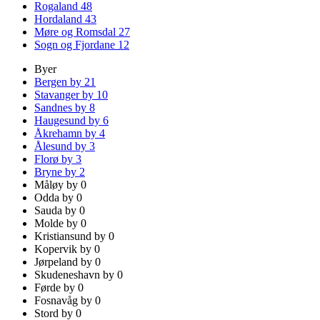
Rogaland
48
Hordaland
43
Møre og Romsdal
27
Sogn og Fjordane
12
Byer
Bergen by
21
Stavanger by
10
Sandnes by
8
Haugesund by
6
Åkrehamn by
4
Ålesund by
3
Florø by
3
Bryne by
2
Måløy by
0
Odda by
0
Sauda by
0
Molde by
0
Kristiansund by
0
Kopervik by
0
Jørpeland by
0
Skudeneshavn by
0
Førde by
0
Fosnavåg by
0
Stord by
0