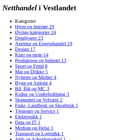
Netthandel
i Vestlandet
Kategorier
Hjem og Interiør
29
Øvrige kategorier
24
Detaljvarer
23
Agentur og Engroshandel
19
Design
17
Klær og mote
14
Produksjon og Industri
13
Sport og Fritid
8
Mat og Drikke
5
Nyheter og Medier
4
Bygg og Anlegg
4
Bil, Båt og MC
3
Kultur og Underholdning
3
Skjønnhet og Velvære
2
Fiske, Landbruk og Skogbruk
1
Tjenester og Service
1
Elektronikk
1
Data og IT
1
Medisin og Helse
1
Transport og Logistikk
1
Jobb og Arbeidsmarked
1