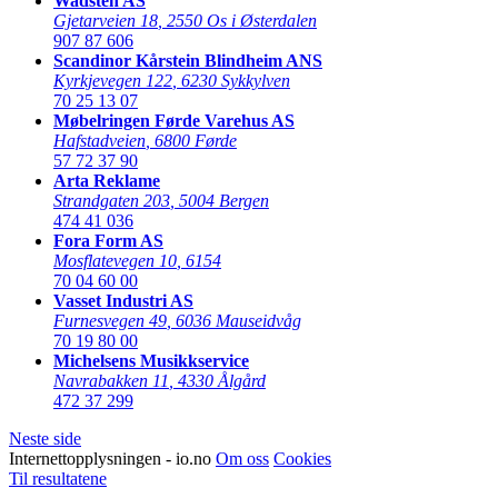
Wadsten AS
Gjetarveien 18
,
2550 Os i Østerdalen
907 87 606
Scandinor Kårstein Blindheim ANS
Kyrkjevegen 122
,
6230 Sykkylven
70 25 13 07
Møbelringen Førde Varehus AS
Hafstadveien
,
6800 Førde
57 72 37 90
Arta Reklame
Strandgaten 203
,
5004 Bergen
474 41 036
Fora Form AS
Mosflatevegen 10
,
6154
70 04 60 00
Vasset Industri AS
Furnesvegen 49
,
6036 Mauseidvåg
70 19 80 00
Michelsens Musikkservice
Navrabakken 11
,
4330 Ålgård
472 37 299
Neste side
Internettopplysningen - io.no
Om oss
Cookies
Til resultatene