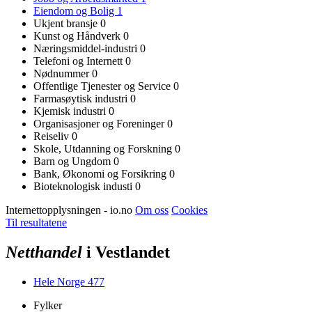
Eiendom og Bolig
1
Ukjent bransje
0
Kunst og Håndverk
0
Næringsmiddel-industri
0
Telefoni og Internett
0
Nødnummer
0
Offentlige Tjenester og Service
0
Farmasøytisk industri
0
Kjemisk industri
0
Organisasjoner og Foreninger
0
Reiseliv
0
Skole, Utdanning og Forskning
0
Barn og Ungdom
0
Bank, Økonomi og Forsikring
0
Bioteknologisk industi
0
Internettopplysningen - io.no
Om oss
Cookies
Til resultatene
Netthandel
i Vestlandet
Hele Norge
477
Fylker