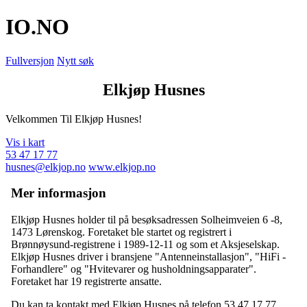
IO
.NO
Fullversjon
Nytt søk
Elkjøp Husnes
Velkommen Til Elkjøp Husnes!
Vis i kart
53 47 17 77
husnes@elkjop.no
www.elkjop.no
Mer informasjon
Elkjøp Husnes holder til på besøksadressen
Solheimveien 6 -8
,
1473 Lørenskog
. Foretaket ble startet og registrert i
Brønnøysund-registrene i 1989-12-11 og som et Aksjeselskap.
Elkjøp Husnes driver i bransjene "Antenneinstallasjon", "HiFi -
Forhandlere" og "Hvitevarer og husholdningsapparater".
Foretaket har 19 registrerte ansatte.
Du kan ta kontakt med Elkjøp Husnes på telefon 53 47 17 77,