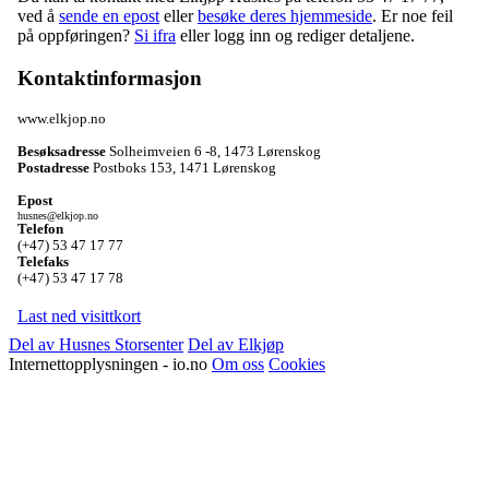
ved å
sende en epost
eller
besøke deres hjemmeside
. Er noe feil
på oppføringen?
Si ifra
eller logg inn og rediger detaljene.
Kontaktinformasjon
www.elkjop.no
Besøksadresse
Solheimveien 6 -8
,
1473 Lørenskog
Postadresse
Postboks 153
,
1471 Lørenskog
Epost
husnes@elkjop.no
Telefon
(+47) 53 47 17 77
Telefaks
(+47) 53 47 17 78
Last ned visittkort
Del av Husnes Storsenter
Del av Elkjøp
Internettopplysningen - io.no
Om oss
Cookies