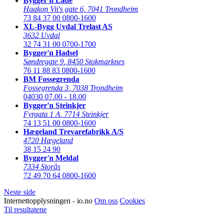
Bygger'n Lade
Haakon Vii's gate 6
,
7041 Trondheim
73 84 37 00
0800-1600
XL-Bygg Uvdal Trelast AS
3632 Uvdal
32 74 31 00
0700-1700
Bygger'n Hadsel
Søndregate 9
,
8450 Stokmarknes
76 11 88 83
0800-1600
BM Fossegrenda
Fossegrenda 3
,
7038 Trondheim
04030
07.00 - 18.00
Bygger'n Steinkjer
Fyrgata 1 A
,
7714 Steinkjer
74 13 51 00
0800-1600
Hægeland Trevarefabrikk A/S
4720 Hægeland
38 15 24 90
Bygger'n Meldal
7334 Storås
72 49 70 64
0800-1600
Neste side
Internettopplysningen - io.no
Om oss
Cookies
Til resultatene