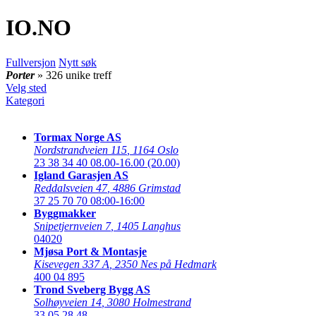
IO
.NO
Fullversjon
Nytt søk
Porter
» 326 unike treff
Velg sted
Kategori
Tormax Norge AS
Nordstrandveien 115
,
1164 Oslo
23 38 34 40
08.00-16.00 (20.00)
Igland Garasjen AS
Reddalsveien 47
,
4886 Grimstad
37 25 70 70
08:00-16:00
Byggmakker
Snipetjernveien 7
,
1405 Langhus
04020
Mjøsa Port & Montasje
Kisevegen 337 A
,
2350 Nes på Hedmark
400 04 895
Trond Sveberg Bygg AS
Solhøyveien 14
,
3080 Holmestrand
33 05 28 48