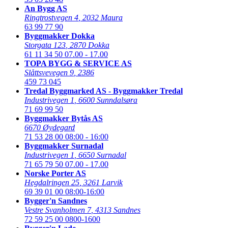
An Bygg AS
Ringtrostvegen 4
,
2032 Maura
63 99 77 90
Byggmakker Dokka
Storgata 123
,
2870 Dokka
61 11 34 50
07.00 - 17.00
TOPA BYGG & SERVICE AS
Slåttsvevegen 9
,
2386
459 73 045
Tredal Byggmarked AS - Byggmakker Tredal
Industrivegen 1
,
6600 Sunndalsøra
71 69 99 50
Byggmakker Bytås AS
6670 Øydegard
71 53 28 00
08:00 - 16:00
Byggmakker Surnadal
Industrivegen 1
,
6650 Surnadal
71 65 79 50
07.00 - 17.00
Norske Porter AS
Hegdalringen 25
,
3261 Larvik
69 39 01 00
08:00-16:00
Bygger'n Sandnes
Vestre Svanholmen 7
,
4313 Sandnes
72 59 25 00
0800-1600