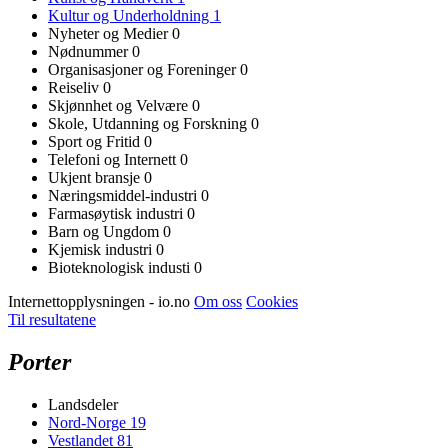
Kultur og Underholdning
1
Nyheter og Medier
0
Nødnummer
0
Organisasjoner og Foreninger
0
Reiseliv
0
Skjønnhet og Velvære
0
Skole, Utdanning og Forskning
0
Sport og Fritid
0
Telefoni og Internett
0
Ukjent bransje
0
Næringsmiddel-industri
0
Farmasøytisk industri
0
Barn og Ungdom
0
Kjemisk industri
0
Bioteknologisk industi
0
Internettopplysningen - io.no
Om oss
Cookies
Til resultatene
Porter
Landsdeler
Nord-Norge
19
Vestlandet
81