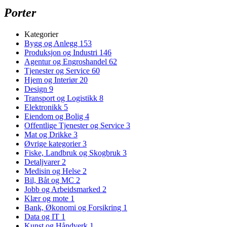
Porter
Kategorier
Bygg og Anlegg
153
Produksjon og Industri
146
Agentur og Engroshandel
62
Tjenester og Service
60
Hjem og Interiør
20
Design
9
Transport og Logistikk
8
Elektronikk
5
Eiendom og Bolig
4
Offentlige Tjenester og Service
3
Mat og Drikke
3
Øvrige kategorier
3
Fiske, Landbruk og Skogbruk
3
Detaljvarer
2
Medisin og Helse
2
Bil, Båt og MC
2
Jobb og Arbeidsmarked
2
Klær og mote
1
Bank, Økonomi og Forsikring
1
Data og IT
1
Kunst og Håndverk
1