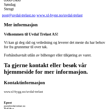
0900-1400
Søndag
Stengt
post@uvdal-trelast.no
www.xl-bygg.no/uvdal-trelast
Mer informasjon
Velkommen til Uvdal Trelast AS!
Vi kan gi deg råd og veiledning og leverer det meste du har behov
for fra grunnmur til over tak.
Forhåndsavtalt utlån av bilhenger eller tilkjøring av varer.
Ta gjerne kontakt eller besøk vår
hjemmeside for mer informasjon.
Kontaktinformasjon
www.xl-bygg.no/uvdal-trelast
Epost
post@uvdal-trelast.no