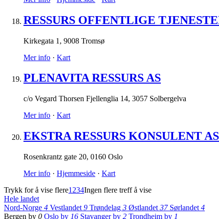
RESSURS OFFENTLIGE TJENESTE
Kirkegata 1
,
9008 Tromsø
Mer info
·
Kart
PLENAVITA RESSURS AS
c/o Vegard Thorsen Fjellenglia 14
,
3057 Solbergelva
Mer info
·
Kart
EKSTRA RESSURS KONSULENT AS
Rosenkrantz gate 20
,
0160 Oslo
Mer info
·
Hjemmeside
·
Kart
Trykk for å vise flere
1
2
3
4
Ingen flere treff å vise
Hele landet
Nord-Norge
4
Vestlandet
9
Trøndelag
3
Østlandet
37
Sørlandet
4
Bergen by
0
Oslo by
16
Stavanger by
2
Trondheim by
1