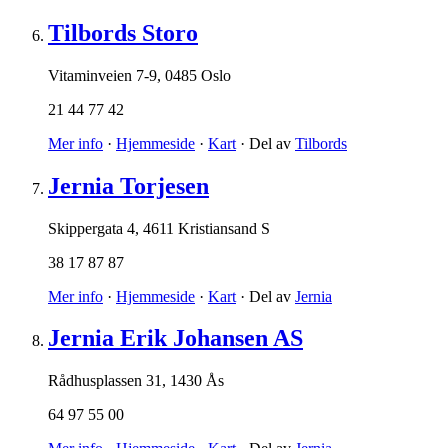
Tilbords Storo
Vitaminveien 7-9
,
0485 Oslo
21 44 77 42
Mer info
·
Hjemmeside
·
Kart
· Del av
Tilbords
Jernia Torjesen
Skippergata 4
,
4611 Kristiansand S
38 17 87 87
Mer info
·
Hjemmeside
·
Kart
· Del av
Jernia
Jernia Erik Johansen AS
Rådhusplassen 31
,
1430 Ås
64 97 55 00