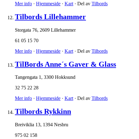
Mer info
·
Hjemmeside
·
Kart
· Del av
Tilbords
Tilbords Lillehammer
Storgata 76
,
2609 Lillehammer
61 05 15 70
Mer info
·
Hjemmeside
·
Kart
· Del av
Tilbords
TilBords Anne´s Gaver & Glass
Tangengata 1
,
3300 Hokksund
32 75 22 28
Mer info
·
Hjemmeside
·
Kart
· Del av
Tilbords
Tilbords Rykkinn
Breiviklia 13
,
1394 Nesbru
975 02 158