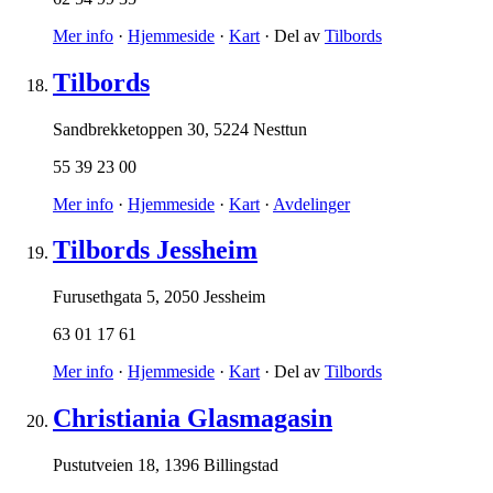
Mer info
·
Hjemmeside
·
Kart
· Del av
Tilbords
Tilbords
Sandbrekketoppen 30
,
5224 Nesttun
55 39 23 00
Mer info
·
Hjemmeside
·
Kart
·
Avdelinger
Tilbords Jessheim
Furusethgata 5
,
2050 Jessheim
63 01 17 61
Mer info
·
Hjemmeside
·
Kart
· Del av
Tilbords
Christiania Glasmagasin
Pustutveien 18
,
1396 Billingstad