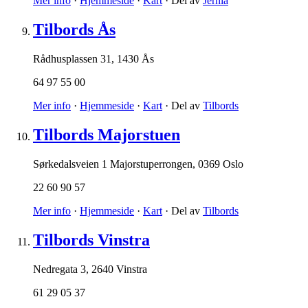
Mer info
·
Hjemmeside
·
Kart
· Del av
Jernia
Tilbords Ås
Rådhusplassen 31
,
1430 Ås
64 97 55 00
Mer info
·
Hjemmeside
·
Kart
· Del av
Tilbords
Tilbords Majorstuen
Sørkedalsveien 1 Majorstuperrongen
,
0369 Oslo
22 60 90 57
Mer info
·
Hjemmeside
·
Kart
· Del av
Tilbords
Tilbords Vinstra
Nedregata 3
,
2640 Vinstra
61 29 05 37