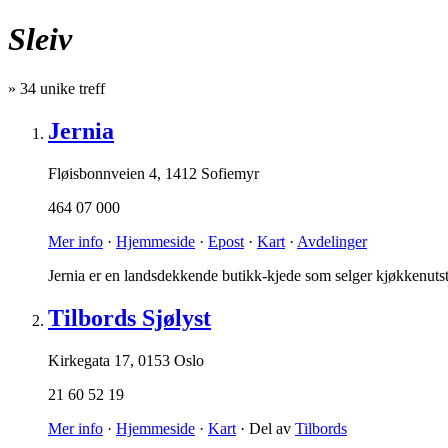
Sleiv
»
34
unike treff
Jernia
Fløisbonnveien 4
,
1412 Sofiemyr
464 07 000
Mer info
·
Hjemmeside
·
Epost
·
Kart
·
Avdelinger
Jernia er en landsdekkende butikk-kjede som selger kjøkkenutsty
Tilbords Sjølyst
Kirkegata 17
,
0153 Oslo
21 60 52 19
Mer info
·
Hjemmeside
·
Kart
· Del av
Tilbords