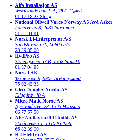
Alfa Installasjon AS
Wergelands gate 9 A
,
2821 Gjøvik
61 17 18 23
Stengt
National Oilwell Varco Norway AS Avd Asker
Lagerveien 8
,
4033 Stavanger
51 81 81 81
Norsk El-Entreprenør A/S
Sandstuveien 70
,
0680 Oslo
23 39 35 00
HydPro AS
Storengveien 63 B
,
1368 Stabekk
81 57 04 85
Norsat AS
Terneveien 9
,
8904 Brønnøysund
75 02 43 33
Glen Dimplex Nordic AS
Ellagårdv 40 A
,
Micro Matic Norge AS
Nye Vakås vei 28
,
1395 Hvalstad
66 77 57 50
Abc Audiovisuell Teknikk AS
Slalåmveien 1
,
1410 Kolbotn
66 82 39 00
H I Elektro AS