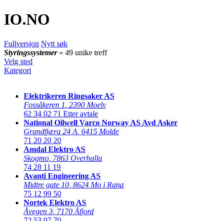
IO
.NO
Fullversjon
Nytt søk
Styringssystemer
» 49 unike treff
Velg sted
Kategori
Elektrikeren Ringsaker AS
Fossåkeren 1
,
2390 Moelv
62 34 02 71
Etter avtale
National Oilwell Varco Norway AS Avd Asker
Grandfjæra 24 A
,
6415 Molde
71 20 20 20
Amdal Elektro AS
Skogmo
,
7863 Overhalla
74 28 11 19
Avanti Engineering AS
Midtre gate 10
,
8624 Mo i Rana
75 12 99 50
Nortek Elektro AS
Åvegen 3
,
7170 Åfjord
72 53 07 70