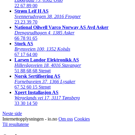
Lakkegata 73
,
0562 Oslo
22 67 89 00
Strøm Leif H AS
Svennerudvegen 38
,
2016 Frogner
23 23 39 70
National Oilwell Varco Norway AS Avd Asker
Drengsrudhagen 4
,
1385 Asker
66 78 91 65
Stork AS
Brynsveien 100
,
1352 Kolsås
67 17 64 00
Larsen Landor Elektronikk AS
Hillevågsveien 18
,
4016 Stavanger
51 88 68 68
Stengt
Norsk Sertifisering AS
Fornebuveien 37
,
1366 Lysaker
67 52 60 15
Stengt
Xpert Installasjon AS
Wergelands vei 17
,
3117 Tønsberg
33 30 14 50
Neste side
Internettopplysningen - io.no
Om oss
Cookies
Til resultatene