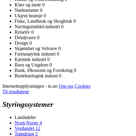
Klær og mote
0
Nødnummer
0
Ukjent bransje
0
Fiske, Landbruk og Skogbruk
0
Næringsmiddel-industri
0
Reiseliv
0
Detaljvarer
0
Design
0
Skjønnhet og Velvære
0
Farmasøytisk industri
0
Kjemisk industri
0
Barn og Ungdom
0
Bank, Økonomi og Forsikring
0
Bioteknologisk industi
0
Internettopplysningen - io.no
Om oss
Cookies
Til resultatene
Styringssystemer
Landsdeler
Nord-Norge
4
Vestlandet
12
Trøndelag
5