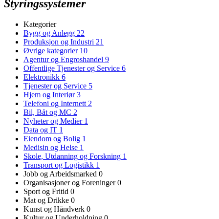
Styringssystemer
Kategorier
Bygg og Anlegg
22
Produksjon og Industri
21
Øvrige kategorier
10
Agentur og Engroshandel
9
Offentlige Tjenester og Service
6
Elektronikk
6
Tjenester og Service
5
Hjem og Interiør
3
Telefoni og Internett
2
Bil, Båt og MC
2
Nyheter og Medier
1
Data og IT
1
Eiendom og Bolig
1
Medisin og Helse
1
Skole, Utdanning og Forskning
1
Transport og Logistikk
1
Jobb og Arbeidsmarked
0
Organisasjoner og Foreninger
0
Sport og Fritid
0
Mat og Drikke
0
Kunst og Håndverk
0
Kultur og Underholdning
0