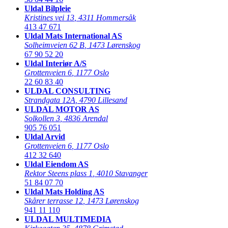
Uldal Bilpleie
Kristines vei 13
,
4311 Hommersåk
413 47 671
Uldal Mats International AS
Solheimveien 62 B
,
1473 Lørenskog
67 90 52 20
Uldal Interiør A/S
Grottenveien 6
,
1177 Oslo
22 60 83 40
ULDAL CONSULTING
Strandgata 12A
,
4790 Lillesand
ULDAL MOTOR AS
Solkollen 3
,
4836 Arendal
905 76 051
Uldal Arvid
Grottenveien 6
,
1177 Oslo
412 32 640
Uldal Eiendom AS
Rektor Steens plass 1
,
4010 Stavanger
51 84 07 70
Uldal Mats Holding AS
Skårer terrasse 12
,
1473 Lørenskog
941 11 110
ULDAL MULTIMEDIA