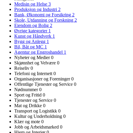
Medisin og Helse
3
Produksjon og Industri
2
Bank, Økonomi og Forsikring
2
Skole, Utdanning og Forskning
2
Eiendom og Bolig
2
Øvrige kategorier
1
Kunst og Håndverk
1
Bygg og Anlegg
1
Bil, Båt og MC
1
Agentur og Engroshandel
1
Nyheter og Medier
0
Skjønnhet og Velvære
0
Reiseliv
0
Telefoni og Internett
0
Organisasjoner og Foreninger
0
Offentlige Tjenester og Service
0
Nødnummer
0
Sport og Fritid
0
Tjenester og Service
0
Mat og Drikke
0
Transport og Logistikk
0
Kultur og Underholdning
0
Klær og mote
0
Jobb og Arbeidsmarked
0
Hjem og Interiør
0