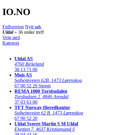
IO
.NO
Fullversjon
Nytt søk
Uldal
» 36 unike treff
Velg sted
Kategori
Uldal AS
4760 Birkeland
38 13 71 00
Muis AS
Solheimveien 62B
,
1473 Lørenskog
67 90 52 20
Stengt
REMA 1000 Torsbudalen
Torsbuåsen 2
,
4846 Arendal
37 03 63 00
TFT Norway Hovedkontor
Solheimveien 62 B
,
1473 Lørenskog
67 90 52 20
Uldal Sverre Martin S M Uldal
Elgstien 7
,
4637 Kristiansand S
38 04 44 16