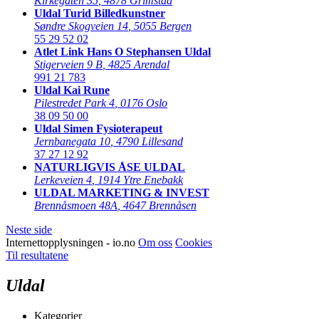
Kirkegaten 35
,
4878 Grimstad
Uldal Turid Billedkunstner
Søndre Skogveien 14
,
5055 Bergen
55 29 52 02
Atlet Link Hans O Stephansen Uldal
Stigerveien 9 B
,
4825 Arendal
991 21 783
Uldal Kai Rune
Pilestredet Park 4
,
0176 Oslo
38 09 50 00
Uldal Simen Fysioterapeut
Jernbanegata 10
,
4790 Lillesand
37 27 12 92
NATURLIGVIS ÅSE ULDAL
Lerkeveien 4
,
1914 Ytre Enebakk
ULDAL MARKETING & INVEST
Brennåsmoen 48A
,
4647 Brennåsen
Neste side
Internettopplysningen - io.no
Om oss
Cookies
Til resultatene
Uldal
Kategorier