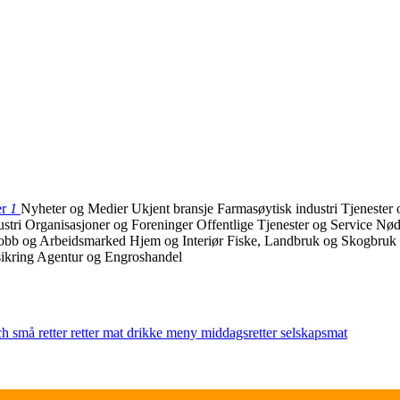
er
1
Nyheter og Medier
Ukjent bransje
Farmasøytisk industri
Tjenester
ustri
Organisasjoner og Foreninger
Offentlige Tjenester og Service
Nø
obb og Arbeidsmarked
Hjem og Interiør
Fiske, Landbruk og Skogbruk
ikring
Agentur og Engroshandel
ch
små retter
retter
mat
drikke
meny
middagsretter
selskapsmat