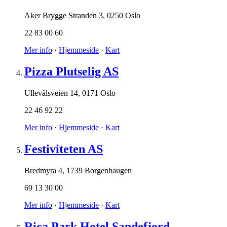
Aker Brygge Stranden 3
,
0250 Oslo
22 83 00 60
Mer info
·
Hjemmeside
·
Kart
Pizza Plutselig AS
Ullevålsveien 14
,
0171 Oslo
22 46 92 22
Mer info
·
Hjemmeside
·
Kart
Festiviteten AS
Bredmyra 4
,
1739 Borgenhaugen
69 13 30 00
Mer info
·
Hjemmeside
·
Kart
Rica Park Hotel Sandefjord