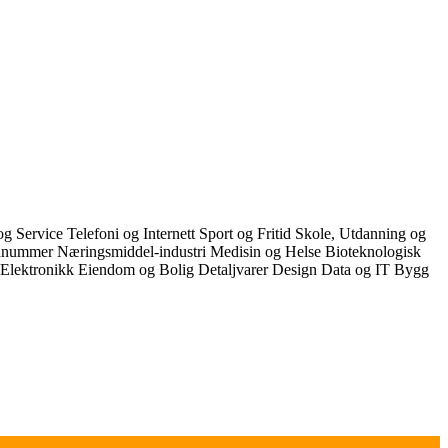
 og Service
Telefoni og Internett
Sport og Fritid
Skole, Utdanning og
dnummer
Næringsmiddel-industri
Medisin og Helse
Bioteknologisk
Elektronikk
Eiendom og Bolig
Detaljvarer
Design
Data og IT
Bygg