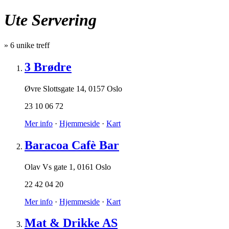
Ute Servering
»
6
unike treff
3 Brødre
Øvre Slottsgate 14
,
0157 Oslo
23 10 06 72
Mer info
·
Hjemmeside
·
Kart
Baracoa Cafè Bar
Olav Vs gate 1
,
0161 Oslo
22 42 04 20
Mer info
·
Hjemmeside
·
Kart
Mat & Drikke AS