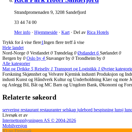
Strandpromenaden 9
,
3208 Sandefjord
33 44 74 00
Mer info
·
Hjemmeside
·
Kart
· Del av
Rica Hotels
Trykk for å vise flere
1
Ingen flere treff å vise
Hele landet
Nord-Norge
0
Vestlandet
0
Trøndelag
0
Østlandet
6
Sørlandet
0
Bergen by
0
Oslo by
4
Stavanger by
0
Trondheim by
0
Alle kategorier
Mat og Drikke
5
Reiseliv
1
Transport og Logistikk
1
Øvrige kategori
Forskning
Skjønnhet og Velvære
Kjemisk industri
Produksjon og Ind
industi
Kunst og Håndverk
Kultur og Underholdning
Klær og mote
J
og Anlegg
Bil, Båt og MC
Barn og Ungdom
Bank, Økonomi og Fors
Relaterte søkeord
servering
restaurant
restauranter
selskap
julebord
bespisning
lunsj
lun
Livesøk er av
Internettopplysningen AS © 2004-2026
Mobilversjon
IO
.no
Firmasøk