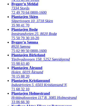
Bygger'n Meldal
7334 Storås
72 49 70 64
0800-1600
Plantasjen Skien
Sliperivegen 10
,
3718 Skien
35 90 41 70
Plantasjen Bodø
Innstrandveien 25
,
8020 Bodø
75 50 79 30
10-20
Bygger'n Sømna
8920 Sømna
75 02 99 50
0800-1600
Plantasjen Birkeland
Ytrebygdsvegen 158
,
5252 Søreidgrend
55 98 63 40
Plantasjen Ålesund
Holen
,
6019 Ålesund
70 15 88 20
Plantasjen Kristiansund
Industriveien 5
,
6503 Kristiansund N
71 68 32 10
Plantasjen Holmestrand
Hvittingfossveien 117 B
,
3085 Holmestrand
33 06 66 30