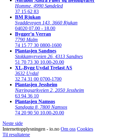
Norfloor Alstra Fliser og Betongvarer
Homme
,
4990 Søndeled
37 15 62 83
BM Rjukan
Svaddevegen 143
,
3660 Rjukan
04020
07.00 - 18.00
Bygger'n Verran
7790 Malm
74 15 77 30
0800-1600
Plantasjen Sandnes
Stokkamyrveien 26
,
4313 Sandnes
51 70 73 30
10.00-20.00
XL-Bygg Uvdal Trelast AS
3632 Uvdal
32 74 31 00
0700-1700
Plantasjen Jessheim
Næringsarkveien 2
,
2050 Jessheim
63 94 36 10
Plantasjen Namsos
Sandgata 8
,
7800 Namsos
74 20 90 50
10.00-20.00
Neste side
Internettopplysningen - io.no
Om oss
Cookies
Til resultatene