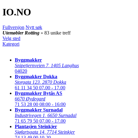
IO
.NO
Fullversjon
Nytt søk
Utemøbler Rotting
» 83 unike treff
Velg sted
Kategori
Byggmakker
Snipetjernveien 7
,
1405 Langhus
04020
Byggmakker Dokka
Storgata 123
,
2870 Dokka
61 11 34 50
07.00 - 17.00
Byggmakker Bytås AS
6670 Øydegard
71 53 28 00
08:00 - 16:00
Byggmakker Surnadal
Industrivegen 1
,
6650 Surnadal
71 65 79 50
07.00 - 17.00
Plantasjen Steinkjer
Sjøfartsgata 14
,
7714 Steinkjer
74 13 49 00
10-20