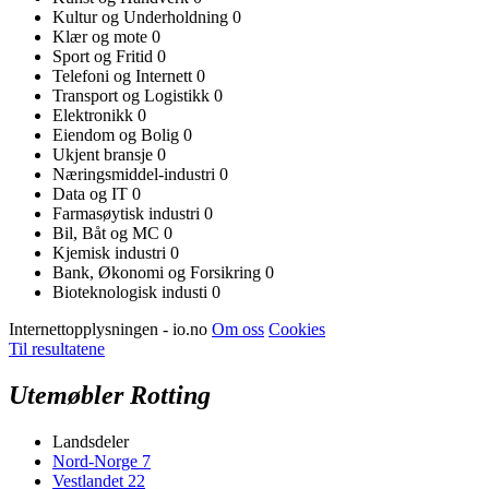
Kultur og Underholdning
0
Klær og mote
0
Sport og Fritid
0
Telefoni og Internett
0
Transport og Logistikk
0
Elektronikk
0
Eiendom og Bolig
0
Ukjent bransje
0
Næringsmiddel-industri
0
Data og IT
0
Farmasøytisk industri
0
Bil, Båt og MC
0
Kjemisk industri
0
Bank, Økonomi og Forsikring
0
Bioteknologisk industi
0
Internettopplysningen - io.no
Om oss
Cookies
Til resultatene
Utemøbler Rotting
Landsdeler
Nord-Norge
7
Vestlandet
22