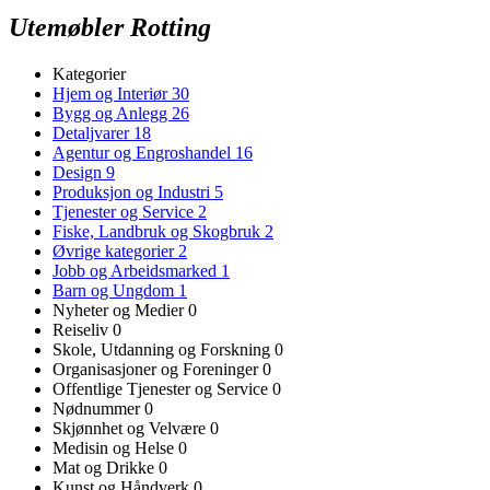
Utemøbler Rotting
Kategorier
Hjem og Interiør
30
Bygg og Anlegg
26
Detaljvarer
18
Agentur og Engroshandel
16
Design
9
Produksjon og Industri
5
Tjenester og Service
2
Fiske, Landbruk og Skogbruk
2
Øvrige kategorier
2
Jobb og Arbeidsmarked
1
Barn og Ungdom
1
Nyheter og Medier
0
Reiseliv
0
Skole, Utdanning og Forskning
0
Organisasjoner og Foreninger
0
Offentlige Tjenester og Service
0
Nødnummer
0
Skjønnhet og Velvære
0
Medisin og Helse
0
Mat og Drikke
0
Kunst og Håndverk
0