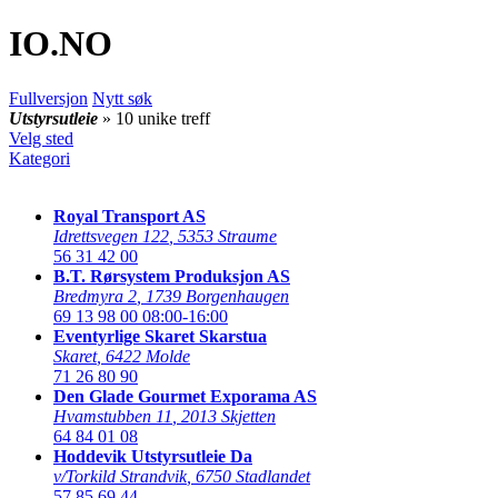
IO
.NO
Fullversjon
Nytt søk
Utstyrsutleie
» 10 unike treff
Velg sted
Kategori
Royal Transport AS
Idrettsvegen 122
,
5353 Straume
56 31 42 00
B.T. Rørsystem Produksjon AS
Bredmyra 2
,
1739 Borgenhaugen
69 13 98 00
08:00-16:00
Eventyrlige Skaret Skarstua
Skaret
,
6422 Molde
71 26 80 90
Den Glade Gourmet Exporama AS
Hvamstubben 11
,
2013 Skjetten
64 84 01 08
Hoddevik Utstyrsutleie Da
v/Torkild Strandvik
,
6750 Stadlandet
57 85 69 44