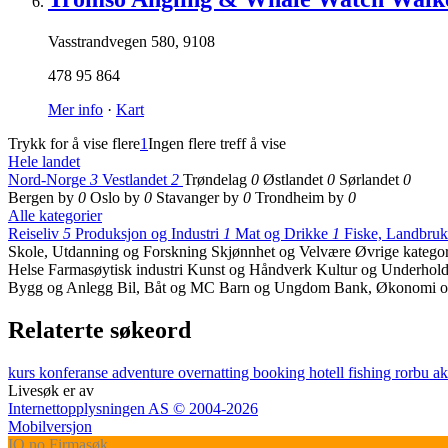
Vasstrandvegen 580
,
9108
478 95 864
Mer info
·
Kart
Trykk for å vise flere
1
Ingen flere treff å vise
Hele landet
Nord-Norge
3
Vestlandet
2
Trøndelag
0
Østlandet
0
Sørlandet
0
Bergen by
0
Oslo by
0
Stavanger by
0
Trondheim by
0
Alle kategorier
Reiseliv
5
Produksjon og Industri
1
Mat og Drikke
1
Fiske, Landbru
Skole, Utdanning og Forskning
Skjønnhet og Velvære
Øvrige katego
Helse
Farmasøytisk industri
Kunst og Håndverk
Kultur og Underhol
Bygg og Anlegg
Bil, Båt og MC
Barn og Ungdom
Bank, Økonomi o
Relaterte søkeord
kurs
konferanse
adventure
overnatting
booking
hotell
fishing
rorbu
ak
Livesøk er av
Internettopplysningen AS © 2004-2026
Mobilversjon
IO
.no
Firmasøk