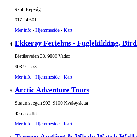
9768 Repvåg
917 24 601
Mer info
·
Hjemmeside
·
Kart
Ekkerøy Feriehus - Fuglekikking, Bird
Bietilæveien 33
,
9800 Vadsø
908 91 558
Mer info
·
Hjemmeside
·
Kart
Arctic Adventure Tours
Straumsvegen 993
,
9100 Kvaløysletta
456 35 288
Mer info
·
Hjemmeside
·
Kart
Tromso Angling & Whale Watch Walk