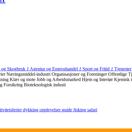
k og Skogbruk
1
Agentur og Engroshandel
1
Sport og Fritid
1
Tjenester
rier
Næringsmiddel-industri
Organisasjoner og Foreninger
Offentlige T
dning
Klær og mote
Jobb og Arbeidsmarked
Hjem og Interiør
Kjemisk i
g Forsikring
Bioteknologisk industi
tivitetsferier
dykking
opplevelser
guide
fisking
safari