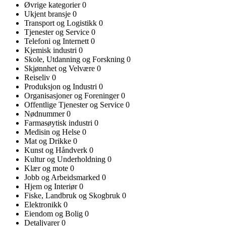
Øvrige kategorier
0
Ukjent bransje
0
Transport og Logistikk
0
Tjenester og Service
0
Telefoni og Internett
0
Kjemisk industri
0
Skole, Utdanning og Forskning
0
Skjønnhet og Velvære
0
Reiseliv
0
Produksjon og Industri
0
Organisasjoner og Foreninger
0
Offentlige Tjenester og Service
0
Nødnummer
0
Farmasøytisk industri
0
Medisin og Helse
0
Mat og Drikke
0
Kunst og Håndverk
0
Kultur og Underholdning
0
Klær og mote
0
Jobb og Arbeidsmarked
0
Hjem og Interiør
0
Fiske, Landbruk og Skogbruk
0
Elektronikk
0
Eiendom og Bolig
0
Detaljvarer
0