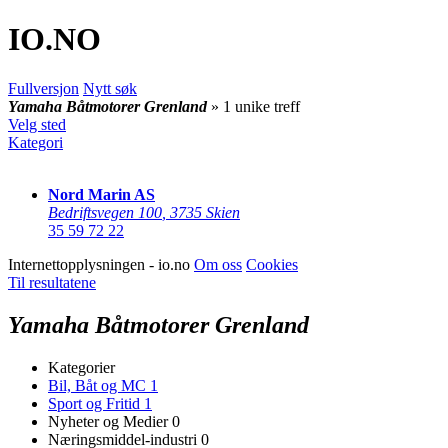
IO
.NO
Fullversjon
Nytt søk
Yamaha Båtmotorer Grenland
» 1 unike treff
Velg sted
Kategori
Nord Marin AS
Bedriftsvegen 100
,
3735 Skien
35 59 72 22
Internettopplysningen - io.no
Om oss
Cookies
Til resultatene
Yamaha Båtmotorer Grenland
Kategorier
Bil, Båt og MC
1
Sport og Fritid
1
Nyheter og Medier
0
Næringsmiddel-industri
0