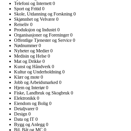
Telefoni og Internett
0
Sport og Fritid
0
Skole, Utdanning og Forskning
0
Skjønnhet og Velvære
0
Reiseliv
0
Produksjon og Industri
0
Organisasjoner og Foreninger
0
Offentlige Tjenester og Service
0
Nødnummer
0
Nyheter og Medier
0
Medisin og Helse
0
Mat og Drikke
0
Kunst og Håndverk
0
Kultur og Underholdning
0
Klær og mote
0
Jobb og Arbeidsmarked
0
Hjem og Interiør
0
Fiske, Landbruk og Skogbruk
0
Elektronikk
0
Eiendom og Bolig
0
Detaljvarer
0
Design
0
Data og IT
0
Bygg og Anlegg
0
Bil, Båt og MC
0