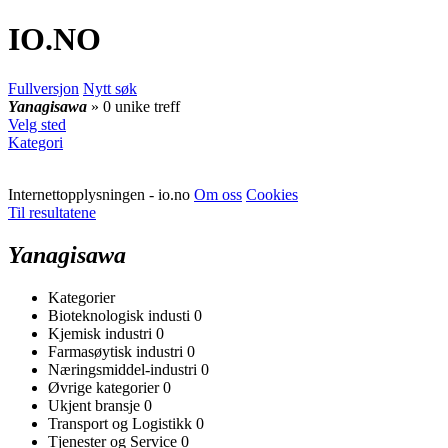
IO
.NO
Fullversjon
Nytt søk
Yanagisawa
» 0 unike treff
Velg sted
Kategori
Internettopplysningen - io.no
Om oss
Cookies
Til resultatene
Yanagisawa
Kategorier
Bioteknologisk industi
0
Kjemisk industri
0
Farmasøytisk industri
0
Næringsmiddel-industri
0
Øvrige kategorier
0
Ukjent bransje
0
Transport og Logistikk
0
Tjenester og Service
0