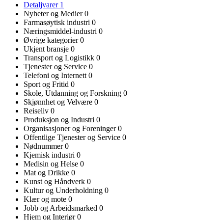
Detaljvarer
1
Nyheter og Medier
0
Farmasøytisk industri
0
Næringsmiddel-industri
0
Øvrige kategorier
0
Ukjent bransje
0
Transport og Logistikk
0
Tjenester og Service
0
Telefoni og Internett
0
Sport og Fritid
0
Skole, Utdanning og Forskning
0
Skjønnhet og Velvære
0
Reiseliv
0
Produksjon og Industri
0
Organisasjoner og Foreninger
0
Offentlige Tjenester og Service
0
Nødnummer
0
Kjemisk industri
0
Medisin og Helse
0
Mat og Drikke
0
Kunst og Håndverk
0
Kultur og Underholdning
0
Klær og mote
0
Jobb og Arbeidsmarked
0
Hjem og Interiør
0