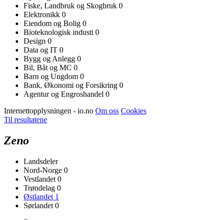
Fiske, Landbruk og Skogbruk
0
Elektronikk
0
Eiendom og Bolig
0
Bioteknologisk industi
0
Design
0
Data og IT
0
Bygg og Anlegg
0
Bil, Båt og MC
0
Barn og Ungdom
0
Bank, Økonomi og Forsikring
0
Agentur og Engroshandel
0
Internettopplysningen - io.no
Om oss
Cookies
Til resultatene
Zeno
Landsdeler
Nord-Norge
0
Vestlandet
0
Trøndelag
0
Østlandet
1
Sørlandet
0