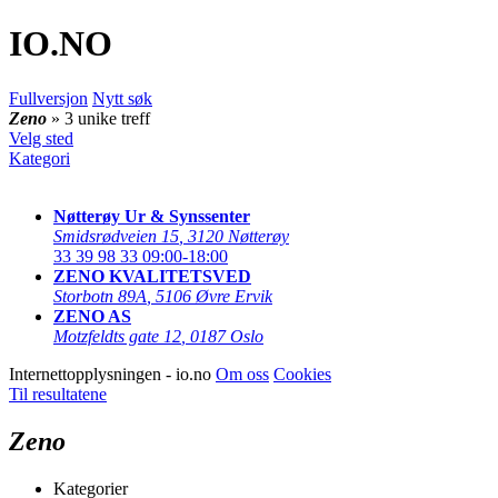
IO
.NO
Fullversjon
Nytt søk
Zeno
» 3 unike treff
Velg sted
Kategori
Nøtterøy Ur & Synssenter
Smidsrødveien 15
,
3120 Nøtterøy
33 39 98 33
09:00-18:00
ZENO KVALITETSVED
Storbotn 89A
,
5106 Øvre Ervik
ZENO AS
Motzfeldts gate 12
,
0187 Oslo
Internettopplysningen - io.no
Om oss
Cookies
Til resultatene
Zeno
Kategorier