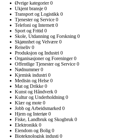
Øvrige kategorier
0
Ukjent bransje
0
Transport og Logistikk
0
Tjenester og Service
0
Telefoni og Internett
0
Sport og Fritid
0
Skole, Utdanning og Forskning
0
Skjønnhet og Velvære
0
Reiseliv
0
Produksjon og Industri
0
Organisasjoner og Foreninger
0
Offentlige Tjenester og Service
0
Nødnummer
0
Kjemisk industri
0
Medisin og Helse
0
Mat og Drikke
0
Kunst og Håndverk
0
Kultur og Underholdning
0
Klær og mote
0
Jobb og Arbeidsmarked
0
Hjem og Interiør
0
Fiske, Landbruk og Skogbruk
0
Elektronikk
0
Eiendom og Bolig
0
Bioteknologisk industi
0