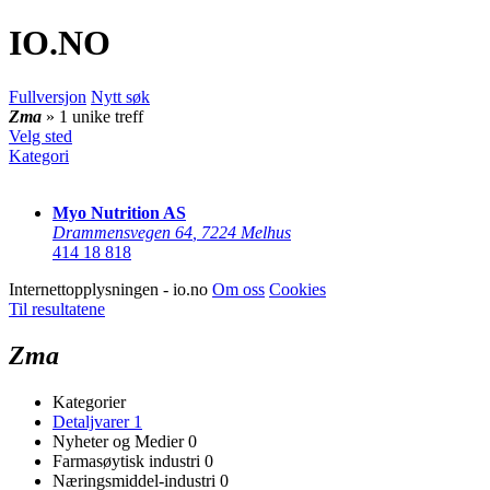
IO
.NO
Fullversjon
Nytt søk
Zma
» 1 unike treff
Velg sted
Kategori
Myo Nutrition AS
Drammensvegen 64
,
7224 Melhus
414 18 818
Internettopplysningen - io.no
Om oss
Cookies
Til resultatene
Zma
Kategorier
Detaljvarer
1
Nyheter og Medier
0
Farmasøytisk industri
0
Næringsmiddel-industri
0