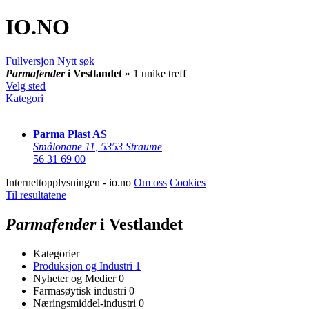
IO
.NO
Fullversjon
Nytt søk
Parmafender
i Vestlandet
» 1 unike treff
Velg sted
Kategori
Parma Plast AS
Smålonane 11
,
5353 Straume
56 31 69 00
Internettopplysningen - io.no
Om oss
Cookies
Til resultatene
Parmafender
i Vestlandet
Kategorier
Produksjon og Industri
1
Nyheter og Medier
0
Farmasøytisk industri
0
Næringsmiddel-industri
0