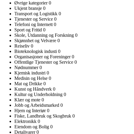
Øvrige kategorier
0
Ukjent bransje
0
Transport og Logistikk
0
Tjenester og Service
0
Telefoni og Internett
0
Sport og Fritid
0
Skole, Utdanning og Forskning
0
Skjønnhet og Velvære
0
Reiseliv
0
Bioteknologisk industi
0
Organisasjoner og Foreninger
0
Offentlige Tjenester og Service
0
Nødnummer
0
Kjemisk industri
0
Medisin og Helse
0
Mat og Drikke
0
Kunst og Håndverk
0
Kultur og Underholdning
0
Klær og mote
0
Jobb og Arbeidsmarked
0
Hjem og Interiør
0
Fiske, Landbruk og Skogbruk
0
Elektronikk
0
Eiendom og Bolig
0
Detaljvarer
0