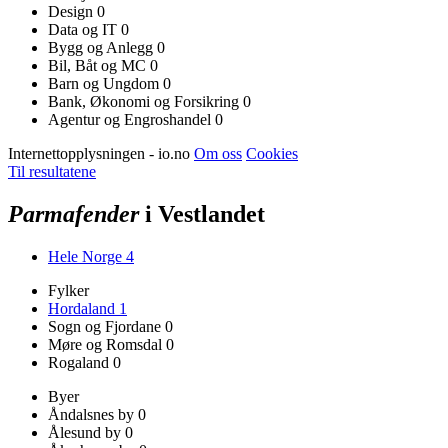
Design
0
Data og IT
0
Bygg og Anlegg
0
Bil, Båt og MC
0
Barn og Ungdom
0
Bank, Økonomi og Forsikring
0
Agentur og Engroshandel
0
Internettopplysningen - io.no
Om oss
Cookies
Til resultatene
Parmafender
i Vestlandet
Hele Norge
4
Fylker
Hordaland
1
Sogn og Fjordane
0
Møre og Romsdal
0
Rogaland
0
Byer
Åndalsnes by
0
Ålesund by
0