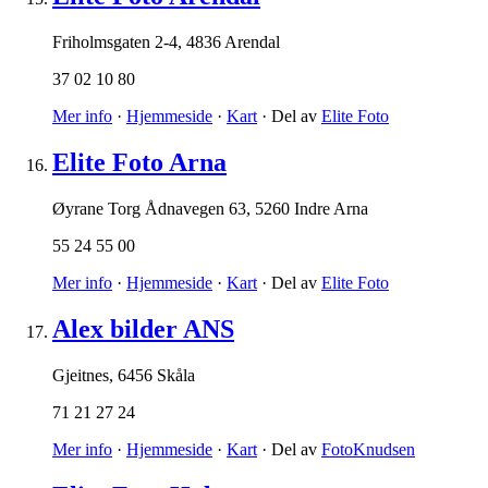
Friholmsgaten 2-4
,
4836 Arendal
37 02 10 80
Mer info
·
Hjemmeside
·
Kart
· Del av
Elite Foto
Elite Foto Arna
Øyrane Torg Ådnavegen 63
,
5260 Indre Arna
55 24 55 00
Mer info
·
Hjemmeside
·
Kart
· Del av
Elite Foto
Alex bilder ANS
Gjeitnes
,
6456 Skåla
71 21 27 24
Mer info
·
Hjemmeside
·
Kart
· Del av
FotoKnudsen