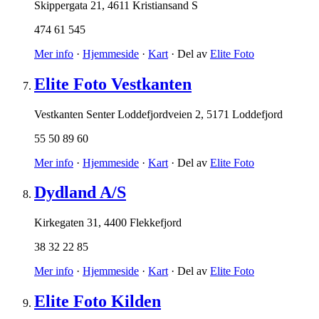
Skippergata 21
,
4611 Kristiansand S
474 61 545
Mer info
·
Hjemmeside
·
Kart
· Del av
Elite Foto
Elite Foto Vestkanten
Vestkanten Senter Loddefjordveien 2
,
5171 Loddefjord
55 50 89 60
Mer info
·
Hjemmeside
·
Kart
· Del av
Elite Foto
Dydland A/S
Kirkegaten 31
,
4400 Flekkefjord
38 32 22 85
Mer info
·
Hjemmeside
·
Kart
· Del av
Elite Foto
Elite Foto Kilden