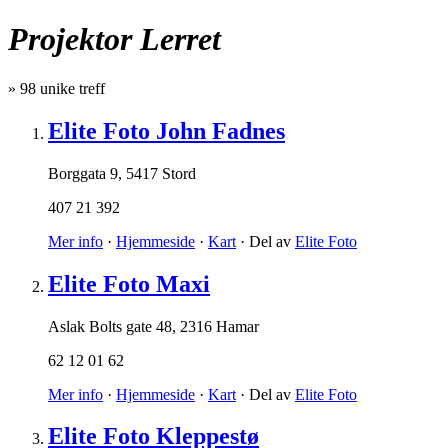
Projektor Lerret
»
98
unike treff
Elite Foto John Fadnes
Borggata 9
,
5417 Stord
407 21 392
Mer info
·
Hjemmeside
·
Kart
· Del av
Elite Foto
Elite Foto Maxi
Aslak Bolts gate 48
,
2316 Hamar
62 12 01 62
Mer info
·
Hjemmeside
·
Kart
· Del av
Elite Foto
Elite Foto Kleppestø