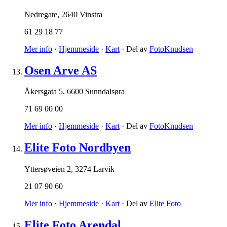
Nedregate
,
2640 Vinstra
61 29 18 77
Mer info
·
Hjemmeside
·
Kart
· Del av
FotoKnudsen
Osen Arve AS
Åkersgata 5
,
6600 Sunndalsøra
71 69 00 00
Mer info
·
Hjemmeside
·
Kart
· Del av
FotoKnudsen
Elite Foto Nordbyen
Yttersøveien 2
,
3274 Larvik
21 07 90 60
Mer info
·
Hjemmeside
·
Kart
· Del av
Elite Foto
Elite Foto Arendal