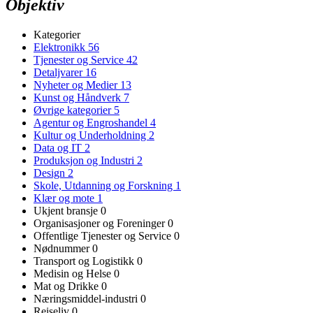
Objektiv
Kategorier
Elektronikk
56
Tjenester og Service
42
Detaljvarer
16
Nyheter og Medier
13
Kunst og Håndverk
7
Øvrige kategorier
5
Agentur og Engroshandel
4
Kultur og Underholdning
2
Data og IT
2
Produksjon og Industri
2
Design
2
Skole, Utdanning og Forskning
1
Klær og mote
1
Ukjent bransje
0
Organisasjoner og Foreninger
0
Offentlige Tjenester og Service
0
Nødnummer
0
Transport og Logistikk
0
Medisin og Helse
0
Mat og Drikke
0
Næringsmiddel-industri
0
Reiseliv
0