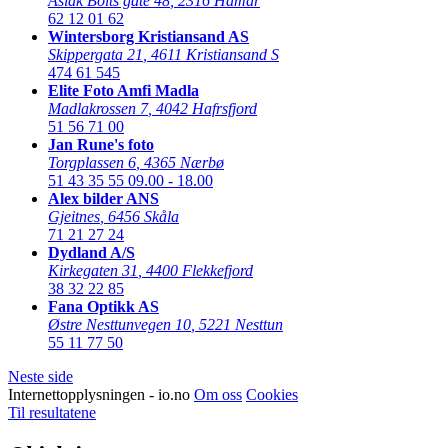
Aslak Bolts gate 48
,
2316 Hamar
62 12 01 62
Wintersborg Kristiansand AS
Skippergata 21
,
4611 Kristiansand S
474 61 545
Elite Foto Amfi Madla
Madlakrossen 7
,
4042 Hafrsfjord
51 56 71 00
Jan Rune's foto
Torgplassen 6
,
4365 Nærbø
51 43 35 55
09.00 - 18.00
Alex bilder ANS
Gjeitnes
,
6456 Skåla
71 21 27 24
Dydland A/S
Kirkegaten 31
,
4400 Flekkefjord
38 32 22 85
Fana Optikk AS
Østre Nesttunvegen 10
,
5221 Nesttun
55 11 77 50
Neste side
Internettopplysningen - io.no
Om oss
Cookies
Til resultatene