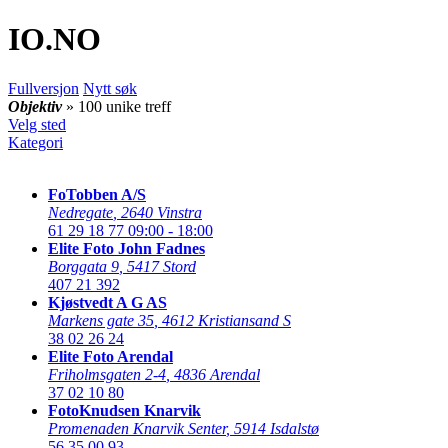
IO
.NO
Fullversjon
Nytt søk
Objektiv
» 100 unike treff
Velg sted
Kategori
FoTobben A/S
Nedregate
,
2640 Vinstra
61 29 18 77
09:00 - 18:00
Elite Foto John Fadnes
Borggata 9
,
5417 Stord
407 21 392
Kjøstvedt A G AS
Markens gate 35
,
4612 Kristiansand S
38 02 26 24
Elite Foto Arendal
Friholmsgaten 2-4
,
4836 Arendal
37 02 10 80
FotoKnudsen Knarvik
Promenaden Knarvik Senter
,
5914 Isdalstø
56 35 00 93