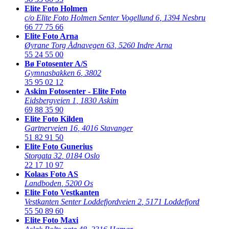
Elite Foto Holmen
c/o Elite Foto Holmen Senter Vogellund 6
,
1394 Nesbru
66 77 75 66
Elite Foto Arna
Øyrane Torg Ådnavegen 63
,
5260 Indre Arna
55 24 55 00
Bø Fotosenter A/S
Gymnasbakken 6
,
3802
35 95 02 12
Askim Fotosenter - Elite Foto
Eidsbergveien 1
,
1830 Askim
69 88 35 90
Elite Foto Kilden
Gartnerveien 16
,
4016 Stavanger
51 82 91 50
Elite Foto Gunerius
Storgata 32
,
0184 Oslo
22 17 10 97
Kolaas Foto AS
Landboden
,
5200 Os
Elite Foto Vestkanten
Vestkanten Senter Loddefjordveien 2
,
5171 Loddefjord
55 50 89 60
Elite Foto Maxi