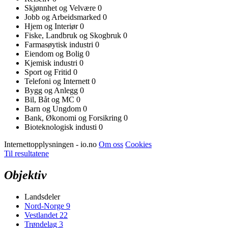
Skjønnhet og Velvære
0
Jobb og Arbeidsmarked
0
Hjem og Interiør
0
Fiske, Landbruk og Skogbruk
0
Farmasøytisk industri
0
Eiendom og Bolig
0
Kjemisk industri
0
Sport og Fritid
0
Telefoni og Internett
0
Bygg og Anlegg
0
Bil, Båt og MC
0
Barn og Ungdom
0
Bank, Økonomi og Forsikring
0
Bioteknologisk industi
0
Internettopplysningen - io.no
Om oss
Cookies
Til resultatene
Objektiv
Landsdeler
Nord-Norge
9
Vestlandet
22
Trøndelag
3