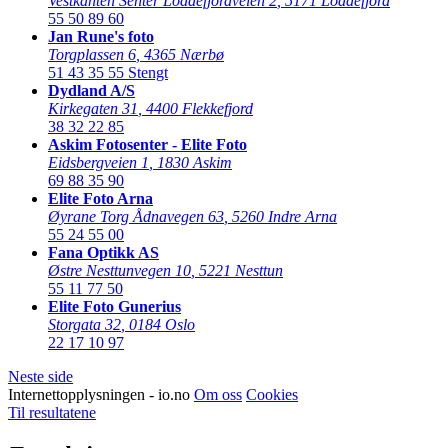
Vestkanten Senter Loddefjordveien 2
,
5171 Loddefjord
55 50 89 60
Jan Rune's foto
Torgplassen 6
,
4365 Nærbø
51 43 35 55
Stengt
Dydland A/S
Kirkegaten 31
,
4400 Flekkefjord
38 32 22 85
Askim Fotosenter - Elite Foto
Eidsbergveien 1
,
1830 Askim
69 88 35 90
Elite Foto Arna
Øyrane Torg Ådnavegen 63
,
5260 Indre Arna
55 24 55 00
Fana Optikk AS
Østre Nesttunvegen 10
,
5221 Nesttun
55 11 77 50
Elite Foto Gunerius
Storgata 32
,
0184 Oslo
22 17 10 97
Neste side
Internettopplysningen - io.no
Om oss
Cookies
Til resultatene