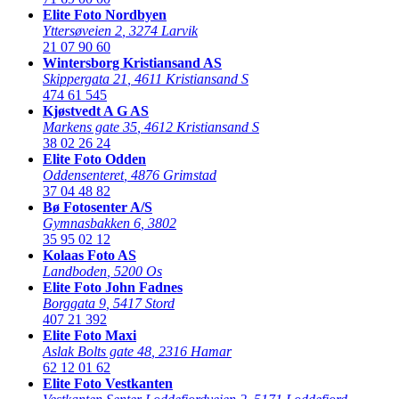
Elite Foto Nordbyen
Yttersøveien 2
,
3274 Larvik
21 07 90 60
Wintersborg Kristiansand AS
Skippergata 21
,
4611 Kristiansand S
474 61 545
Kjøstvedt A G AS
Markens gate 35
,
4612 Kristiansand S
38 02 26 24
Elite Foto Odden
Oddensenteret
,
4876 Grimstad
37 04 48 82
Bø Fotosenter A/S
Gymnasbakken 6
,
3802
35 95 02 12
Kolaas Foto AS
Landboden
,
5200 Os
Elite Foto John Fadnes
Borggata 9
,
5417 Stord
407 21 392
Elite Foto Maxi
Aslak Bolts gate 48
,
2316 Hamar
62 12 01 62
Elite Foto Vestkanten