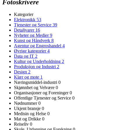
Fotoskrivere
Kategorier
Elektronikk
53
Tjenester og Service
39
Detaljvarer
16
Nyheter og Medier
9
Kunst og Håndverk
8
Agentur og Engroshandel
4
Øvrige kategorier
4
Data og IT
2
Kultur og Underholdning
2
Produksjon og Industri
2
Design
2
Klær og mote
1
Næringsmiddel-industri
0
Skjønnhet og Velvære
0
Organisasjoner og Foreninger
0
Offentlige Tjenester og Service
0
Nødnummer
0
Ukjent bransje
0
Medisin og Helse
0
Mat og Drikke
0
Reiseliv
0
Skole, Utdanning og Forskning
0