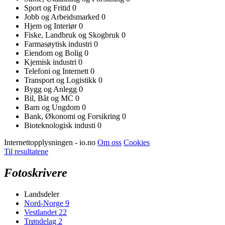
Sport og Fritid
0
Jobb og Arbeidsmarked
0
Hjem og Interiør
0
Fiske, Landbruk og Skogbruk
0
Farmasøytisk industri
0
Eiendom og Bolig
0
Kjemisk industri
0
Telefoni og Internett
0
Transport og Logistikk
0
Bygg og Anlegg
0
Bil, Båt og MC
0
Barn og Ungdom
0
Bank, Økonomi og Forsikring
0
Bioteknologisk industi
0
Internettopplysningen - io.no
Om oss
Cookies
Til resultatene
Fotoskrivere
Landsdeler
Nord-Norge
9
Vestlandet
22
Trøndelag
2