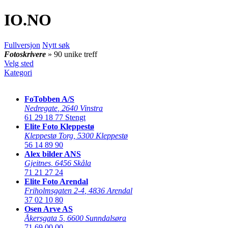
IO
.NO
Fullversjon
Nytt søk
Fotoskrivere
» 90 unike treff
Velg sted
Kategori
FoTobben A/S
Nedregate
,
2640 Vinstra
61 29 18 77
Stengt
Elite Foto Kleppestø
Kleppestø Torg
,
5300 Kleppestø
56 14 89 90
Alex bilder ANS
Gjeitnes
,
6456 Skåla
71 21 27 24
Elite Foto Arendal
Friholmsgaten 2-4
,
4836 Arendal
37 02 10 80
Osen Arve AS
Åkersgata 5
,
6600 Sunndalsøra
71 69 00 00