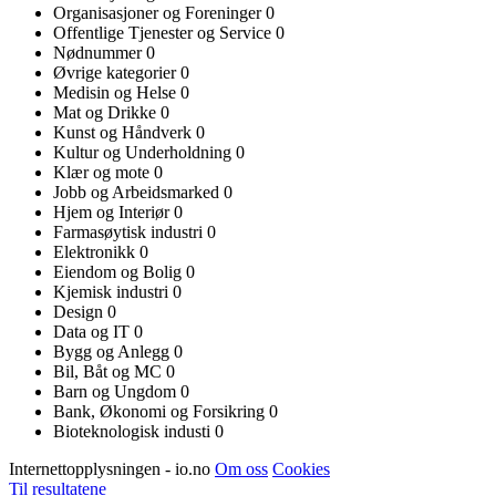
Organisasjoner og Foreninger
0
Offentlige Tjenester og Service
0
Nødnummer
0
Øvrige kategorier
0
Medisin og Helse
0
Mat og Drikke
0
Kunst og Håndverk
0
Kultur og Underholdning
0
Klær og mote
0
Jobb og Arbeidsmarked
0
Hjem og Interiør
0
Farmasøytisk industri
0
Elektronikk
0
Eiendom og Bolig
0
Kjemisk industri
0
Design
0
Data og IT
0
Bygg og Anlegg
0
Bil, Båt og MC
0
Barn og Ungdom
0
Bank, Økonomi og Forsikring
0
Bioteknologisk industi
0
Internettopplysningen - io.no
Om oss
Cookies
Til resultatene