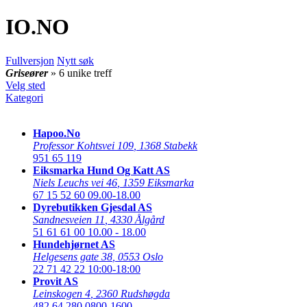
IO
.NO
Fullversjon
Nytt søk
Griseører
» 6 unike treff
Velg sted
Kategori
Hapoo.No
Professor Kohtsvei 109
,
1368 Stabekk
951 65 119
Eiksmarka Hund Og Katt AS
Niels Leuchs vei 46
,
1359 Eiksmarka
67 15 52 60
09.00-18.00
Dyrebutikken Gjesdal AS
Sandnesveien 11
,
4330 Ålgård
51 61 61 00
10.00 - 18.00
Hundehjørnet AS
Helgesens gate 38
,
0553 Oslo
22 71 42 22
10:00-18:00
Provit AS
Leinskogen 4
,
2360 Rudshøgda
482 64 280
0800-1600