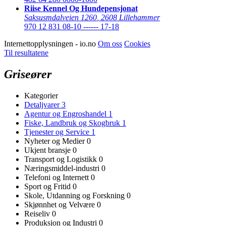
Riise Kennel Og Hundepensjonat
Saksusmdalveien 1260
,
2608 Lillehammer
970 12 831
08-10 ------ 17-18
Internettopplysningen - io.no
Om oss
Cookies
Til resultatene
Griseører
Kategorier
Detaljvarer
3
Agentur og Engroshandel
1
Fiske, Landbruk og Skogbruk
1
Tjenester og Service
1
Nyheter og Medier
0
Ukjent bransje
0
Transport og Logistikk
0
Næringsmiddel-industri
0
Telefoni og Internett
0
Sport og Fritid
0
Skole, Utdanning og Forskning
0
Skjønnhet og Velvære
0
Reiseliv
0
Produksjon og Industri
0