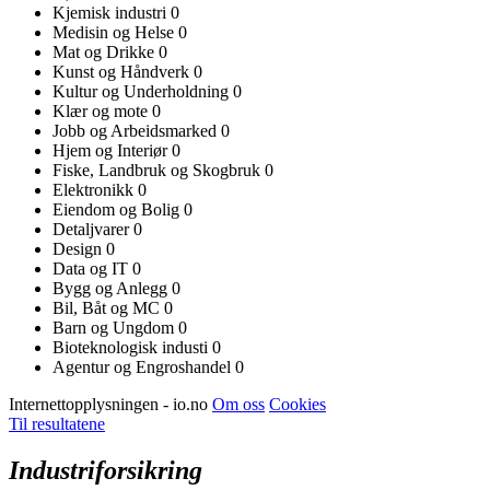
Kjemisk industri
0
Medisin og Helse
0
Mat og Drikke
0
Kunst og Håndverk
0
Kultur og Underholdning
0
Klær og mote
0
Jobb og Arbeidsmarked
0
Hjem og Interiør
0
Fiske, Landbruk og Skogbruk
0
Elektronikk
0
Eiendom og Bolig
0
Detaljvarer
0
Design
0
Data og IT
0
Bygg og Anlegg
0
Bil, Båt og MC
0
Barn og Ungdom
0
Bioteknologisk industi
0
Agentur og Engroshandel
0
Internettopplysningen - io.no
Om oss
Cookies
Til resultatene
Industriforsikring