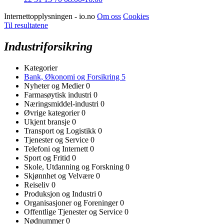
Internettopplysningen - io.no
Om oss
Cookies
Til resultatene
Industriforsikring
Kategorier
Bank, Økonomi og Forsikring
5
Nyheter og Medier
0
Farmasøytisk industri
0
Næringsmiddel-industri
0
Øvrige kategorier
0
Ukjent bransje
0
Transport og Logistikk
0
Tjenester og Service
0
Telefoni og Internett
0
Sport og Fritid
0
Skole, Utdanning og Forskning
0
Skjønnhet og Velvære
0
Reiseliv
0
Produksjon og Industri
0
Organisasjoner og Foreninger
0
Offentlige Tjenester og Service
0
Nødnummer
0