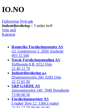
IO
.NO
Fullversjon
Nytt søk
Industriforsikring
» 5 unike treff
Velg sted
Kategori
Romerike Forsikringssenter AS
Gl. Gardemovei 3
,
2050 Jessheim
993 33 500
Norsk Forsikringsmegling AS
Tollbugata 8 B
,
0152 Oslo
22 40 12 70
Industriforsikring a.s
Drammensveien 260
,
0283 Oslo
22 53 81 00
S&P GARDE AS
Jonsvannsveien 140
,
7048 Trondheim
73 60 60 50
Forsikringspartner AS
Lysaker Torg 12
,
1366 Lysaker
22 51 13 70
08.00-16.00