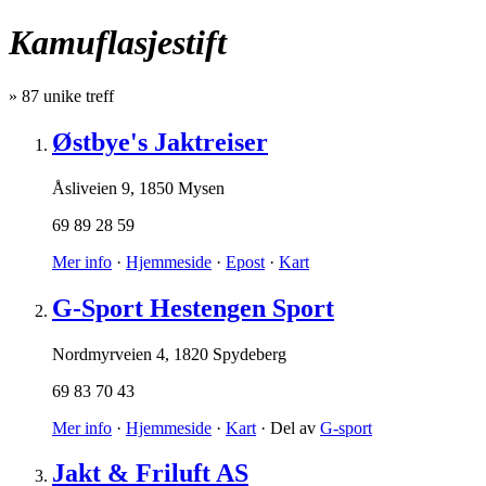
Kamuflasjestift
»
87
unike treff
Østbye's Jaktreiser
Åsliveien 9
,
1850 Mysen
69 89 28 59
Mer info
·
Hjemmeside
·
Epost
·
Kart
G-Sport Hestengen Sport
Nordmyrveien 4
,
1820 Spydeberg
69 83 70 43
Mer info
·
Hjemmeside
·
Kart
· Del av
G-sport
Jakt & Friluft AS