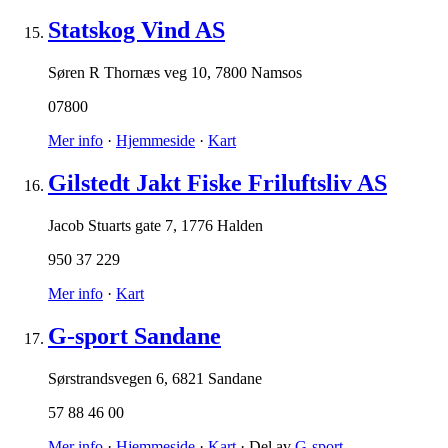
Statskog Vind AS
Søren R Thornæs veg 10
,
7800 Namsos
07800
Mer info
·
Hjemmeside
·
Kart
Gilstedt Jakt Fiske Friluftsliv AS
Jacob Stuarts gate 7
,
1776 Halden
950 37 229
Mer info
·
Kart
G-sport Sandane
Sørstrandsvegen 6
,
6821 Sandane
57 88 46 00
Mer info
·
Hjemmeside
·
Kart
· Del av
G-sport