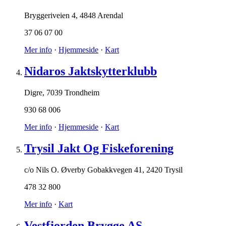
Bryggeriveien 4
,
4848 Arendal
37 06 07 00
Mer info
·
Hjemmeside
·
Kart
Nidaros Jaktskytterklubb
Digre
,
7039 Trondheim
930 68 006
Mer info
·
Hjemmeside
·
Kart
Trysil Jakt Og Fiskeforening
c/o Nils O. Øverby Gobakkvegen 41
,
2420 Trysil
478 32 800
Mer info
·
Kart
Vestfjorden Brygge AS